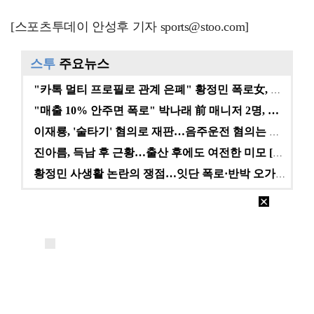
[스포츠투데이 안성후 기자 sports@stoo.com]
스투
주요뉴스
"카톡 멀티 프로필로 관계 은폐" 황정민 폭로女, 문자…
"매출 10% 안주면 폭로" 박나래 前 매니저 2명, …
이재룡, '술타기' 혐의로 재판…음주운전 혐의는 미적용…
진아름, 득남 후 근황…출산 후에도 여전한 미모 [스타…
황정민 사생활 논란의 쟁점…잇단 폭로·반박 오가는 소모…