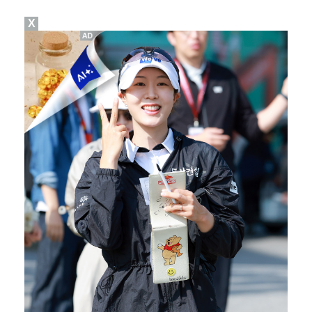
X
FC서울, 구단 최초 산하 유스 오산고 유망주 5명과 …
동시간대 시청률 1위 '결혼의 완성', 남궁민·이설 의…
씨피엔터, 매출 늘었지만 2년 연속 적자…높은 아티스트…
[ST포토] 홀아웃 하는 이율린
[ST포토] 마다솜, 홀아웃