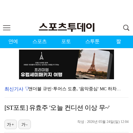
연예
스포츠
포토
스투툰
짤
최신기사 ▽
앤더블 규빈·투어스 도훈, '음악중심' MC 하차…1년…
황정민 20년 팬, 사생활 폭로 A 씨에 "잘못된 팬심…
[ST포토] 유효주 '오늘 컨디션 이상 무~'
남아공전 참사에 입 연 김민재 "선수들도 못 하긴 해……
작성 : 2026년 05월 24일(일) 12:04
서장훈, 28억에 산 양재역 빌딩 450억에 내놨다…시…
가+
가-
통산 2승 기회 잡은 문정민 "더위 걱정이지만, 끝까지…