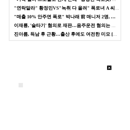
"연락말라" 황정민VS"녹취 다 올려" 폭로녀 A 씨,…
"매출 10% 안주면 폭로" 박나래 前 매니저 2명, …
이재룡, '술타기' 혐의로 재판…음주운전 혐의는 미적용…
진아름, 득남 후 근황…출산 후에도 여전한 미모 [스타…