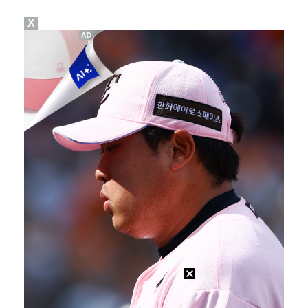
X
'아파트', 시청률 6.1%로 반등…자체 최고 경신
'사랑이 온다', 시청률 15% 돌파…자체 최고
1위 '오디세이', 주말동안 133만명 봤다…'스파이더…
'욕망의 덫' 장서희 "인간의 이중성 연기하고팠다…독기…
'욕망의 덫' 전혜원 "모든 걸 쏟아야겠다 다짐, 매 …