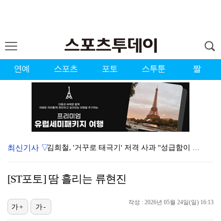
연예
스포츠
포토
스투툰
짤
최신기사 ▽
김희철, '거꾸로 태극기' 저격 사과 "성급함이 부른 …
'결혼의 완성', 자체 최고 시청률 8.5%로 종영
[ST포토] 땀 흘리는 류현진
'배우·야구선수' 부부 탄생…지안·엄정욱, 결혼 발표 …
작성 : 2026년 05월 24일(일) 16:13
'오디세이', 200만 관객 돌파…놀란 감독 최고 오프…
가+
가-
김기리·문지인, 결혼 2년만 득남…"산모·아기 모두 건…