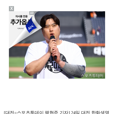
X
[ST포토] 리센느 리브, '인형이야 사람이야'
[ST포토] 리센느 메이, '안녕~'
한소희, 청순미 벗고 파격 탈색 머리…강렬 아우라 [스…
[ST포토] 제나, '경주공주'
[ST포토] 이강인, 경기서 만난 '2살 절친형' 돈나…
[대전=스포츠투데이 팽현준 기자] 24일 대전 한화생명