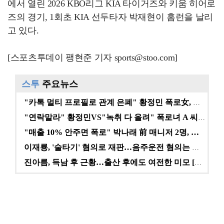
에서 열린 2026 KBO리그 KIA 타이거즈와 키움 히어로
즈의 경기, 1회초 KIA 선두타자 박재현이 홈런을 날리
고 있다.
[스포츠투데이 팽현준 기자 sports@stoo.com]
스투
주요뉴스
"카톡 멀티 프로필로 관계 은폐" 황정민 폭로女, 문자…
"연락말라" 황정민VS"녹취 다 올려" 폭로녀 A 씨,…
"매출 10% 안주면 폭로" 박나래 前 매니저 2명, …
이재룡, '술타기' 혐의로 재판…음주운전 혐의는 미적용…
진아름, 득남 후 근황…출산 후에도 여전한 미모 [스타…