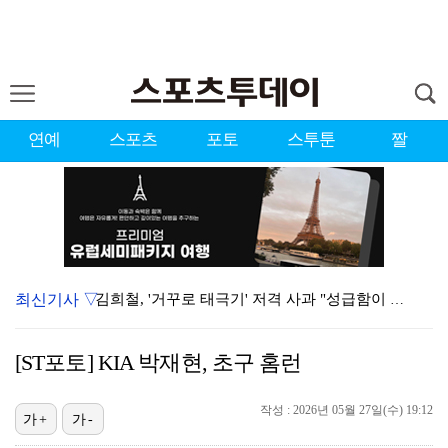
연예
스포츠
포토
스투툰
짤
최신기사 ▽
김희철, '거꾸로 태극기' 저격 사과 "성급함이 부른 …
'결혼의 완성', 자체 최고 시청률 8.5%로 종영
[ST포토] KIA 박재현, 초구 홈런
'배우·야구선수' 부부 탄생…지안·엄정욱, 결혼 발표 …
작성 : 2026년 05월 27일(수) 19:12
'오디세이', 200만 관객 돌파…놀란 감독 최고 오프…
가+
가-
김기리·문지인, 결혼 2년만 득남…"산모·아기 모두 건…