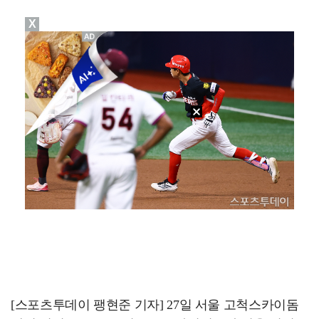
X
'아파트', 시청률 6.1%로 반등…자체 최고 경신
'사랑이 온다', 시청률 15% 돌파…자체 최고
1위 '오디세이', 주말동안 133만명 봤다…'스파이더…
'욕망의 덫' 장서희 "인간의 이중성 연기하고팠다…독기…
'욕망의 덫' 전혜원 "모든 걸 쏟아야겠다 다짐, 매 …
[스포츠투데이 팽현준 기자] 27일 서울 고척스카이돔