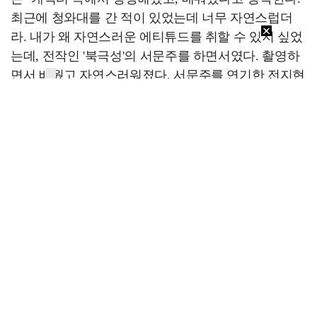
최근에 청와대를 간 적이 있었는데 너무 자연스럽더
라. 내가 왜 자연스러운 에티튜드를 취할 수 있지 싶었
는데, 전작인 '북극성'의 서문주를 하면서였다. 촬영하
면서 배웠고 자연스러워졌다. 서문주를 연기한 전지현
이 자연스럽게 나온 거다"라며 웃었다.
"나이에 맞는 캐릭터들을 하고 싶어요. 지금도 마찬가
지로, 지금 내가 담을 수 있는 감정, 이해할 수 있는 감
정을 만나보고 싶습니다".
[스포츠투데이 임시령 기자 ent@stoo.com]
스투
주요뉴스
"카톡 멀티 프로필로 관계 은폐" 황정민 폭로女, 문자…
"매출 10% 안주면 폭로" 박나래 前 매니저 2명, …
이재룡, '술타기' 혐의로 재판…음주운전 혐의는 미적용…