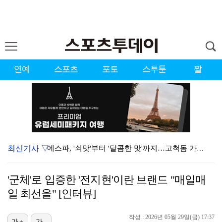
연예
스포츠
포토
스투툰
짤
최신기사 ▽
에스파, '쇠맛'부터 '달콤한 맛'까지…고척돔 가득 채…
블랙핑크, 10주년 행사 논란에 사과 "커뮤니케이션 문…
'군체'로 입증한 '전지현'이란 브랜드 "매일매
에스파 고척돔 공연에 반가운 얼굴…아이들 미연·트와이스…
일 최선을" [인터뷰]
'리그 2연패 정조준' 아스널, 뉴캐슬서 기마랑이스 영…
작성 : 2026년 05월 29일(금) 17:37
가+
가-
에스파, 고척돔 입성…공연 시작 40분 만에 첫 인사 …