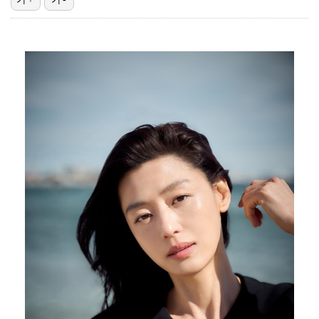
한국 남자배구, 중국 3-0 완파하고 동아시아선수권 결…
"언론사 대표·국회의원도"…최연청, 판사 남편까지 화려…
'첫 승 도전' 장은수 "우승 의식하기보다 내 플레이에…
박지민 아나운서 "발리까지 갔는데…'피의 게임2' 출연…
'서명관·야고 연속골' 울산, 동해안 더비서 포항 제압…