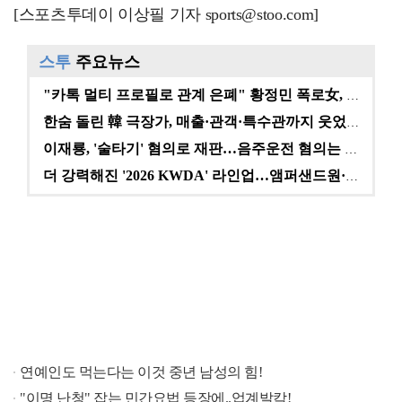
[스포츠투데이 이상필 기자 sports@stoo.com]
스투
주요뉴스
"카톡 멀티 프로필로 관계 은폐" 황정민 폭로女, 문자…
한숨 돌린 韓 극장가, 매출·관객·특수관까지 웃었다 […
이재룡, '술타기' 혐의로 재판…음주운전 혐의는 미적용…
더 강력해진 '2026 KWDA' 라인업…앰퍼샌드원·나…