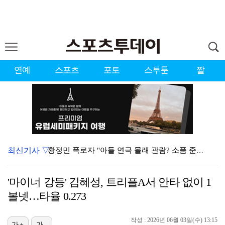
연예
스포츠
포토
스투툰
짤
최신기사 ▽
황정민 폭로자 "아들 연극 몰래 관람? 소품 준비 돕고…
이강인, 드디어 아틀레티코 선수단과 만났다…시메오네 감…
'마이너 강등' 김혜성, 트리플A서 안타 없이 1
10주년인데 40명뿐?…블랙핑크 행사 공지에 팬심 폭발…
볼넷…타율 0.273
KBO, 기록적인 폭염으로 9일까지 리그 중단…내달 6…
작성 : 2026년 06월 03일(수) 13:15
가+
가-
"매출 10% 안주면 폭로" 박나래 前 매니저 2명, …