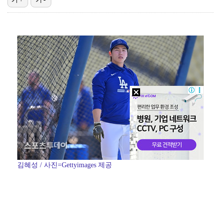
박지훈, 9월 잠실실내체육관서 앙코르 콘서트 개최
"기분 맞춰주려고" 축구협회, 외국인 심판 성접대 의혹…
'나솔' 24기 옥순, 출연료 미지급 폭로 "1년 넘게…
'폭염 영향' 프로야구, 9일까지 리그 중단 결정…11…
대한축구협회, 외국인 심판 7차례 성접대 의혹…이 기간…
김혜성 / 사진=Gettyimages 제공