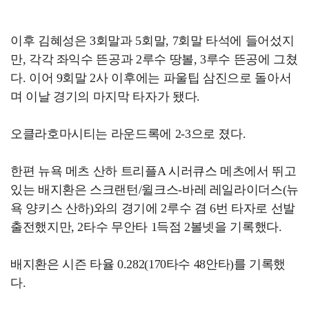
이후 김혜성은 3회말과 5회말, 7회말 타석에 들어섰지
만, 각각 좌익수 뜬공과 2루수 땅볼, 3루수 뜬공에 그쳤
다. 이어 9회말 2사 이후에는 파울팁 삼진으로 돌아서
며 이날 경기의 마지막 타자가 됐다.
오클라호마시티는 라운드록에 2-3으로 졌다.
한편 뉴욕 메츠 산하 트리플A 시러큐스 메츠에서 뛰고
있는 배지환은 스크랜턴/윌크스-바레 레일라이더스(뉴
욕 양키스 산하)와의 경기에 2루수 겸 6번 타자로 선발
출전했지만, 2타수 무안타 1득점 2볼넷을 기록했다.
배지환은 시즌 타율 0.282(170타수 48안타)를 기록했
다.