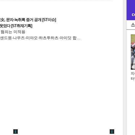
, 문자·녹취록 증거 공개 [ST이슈]
웃었다 [ST취재기획]
전 혐의는 미적용
…앰퍼샌드원·나우즈·미야오·하츠투하츠·아이딧 합…
치
터