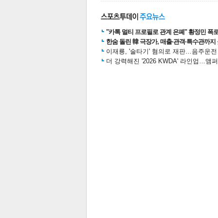
"카톡 멀티 프로필로 관계 은폐" 황정민 폭로女
한숨 돌린 韓 극장가, 매출·관객·특수관까지 
이재룡, '술타기' 혐의로 재판…음주운
더 강력해진 '2026 KWDA' 라인업
체
인