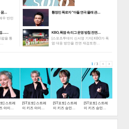
 꿈…
황정민 폭로자 "아들 연극 몰래 관…
배우 반민
인업……
KBO, 폭염 속 리그 운영 방침 전면…
K팝을 통
[스포츠투데이 신서영 기자] KBO가 폭
시…
염 대응 방안을 전면 재검토한…
1
/ 3
스포츠
라이프
포토] 스트레
[ST포토] 스트레
[ST포토] 스트레
[ST포토] 스트레
즈 아이…
이 키즈 아이…
이 키즈 승민…
이 키즈 승민…
트 크
트 축
사
하기
보기