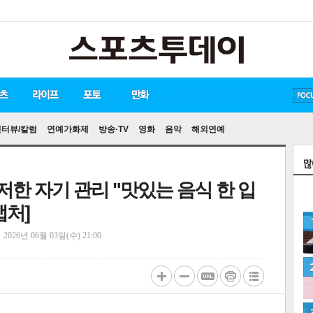
방탄소년단
손흥민
송중기
인터뷰/칼럼
연예가화제
방송·TV
영화
음악
해외연예
 철저한 자기 관리 "맛있는 음식 한 입
캡처]
정
2026년 06월 03일(수) 21:00