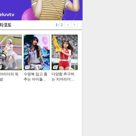
1
/ 2
어리더의 워
수영복 입고 춤
다양함 추구하
밤
추는 아이돌…
는 치어리더…