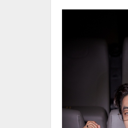
전
로그
즐겨찾기
많이 본 뉴스
최신 뉴스
연예
스포
페이
트위
댓글
밴드
네이