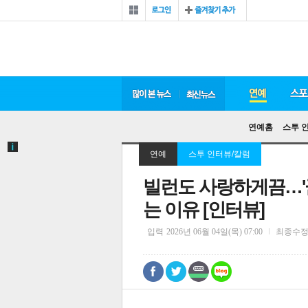
연예홈
스투 
연예
스투 인터뷰/칼럼
빌런도 사랑하게끔…'군
는 이유 [인터뷰]
입력
2026년 06월 04일(목) 07:00
최종수
0