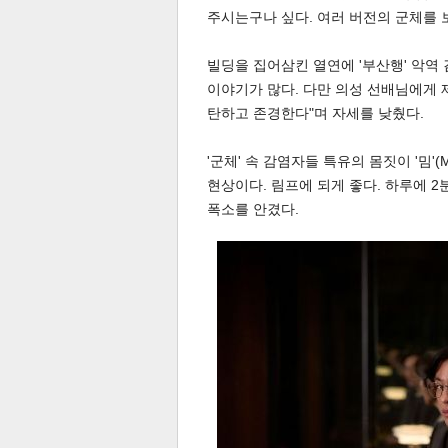
주시는구나 싶다. 여러 버전의 군체를 
빌딩을 집어삼킨 열연에 '부산행' 악역 
스북
터 공
달기
공유
버블
이야기가 많다. 다만 의성 선배님에게 
탄하고 존경한다"며 자세를 낮췄다.
'군체' 속 감염자들 특유의 몸짓이 '밈'
현상이다. 림프에 되게 좋다. 하루에 2
폭소를 안겼다.