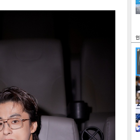
츠
라이프
포토
만화
FOC
많
연예
1
2
텍스
텍스
url 복
인쇄
목록