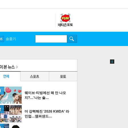
웨이브·티빙에선 왜 안 나오
지?…'나는 솔…
더 강력해진 '2026 KWDA' 라
인업…앰퍼샌드…