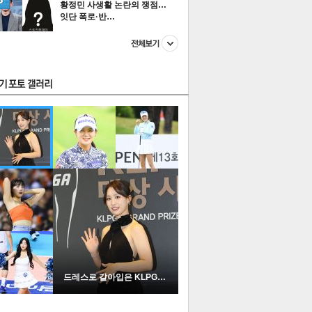
황정민 사생활 논란의 쟁점…
잇단 폭로·반…
스투펀
US
이 본 뉴스
스포츠
포토
드레스로 갈아입은 KLPGA …