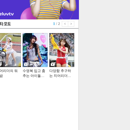
1
/ 2
어리더의 워
수영복 입고 춤
다양함 추구하
밤
추는 아이돌…
는 치어리더…