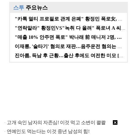
스투
주요뉴스
"카톡 멀티 프로필로 관계 은폐" 황정민 폭로女, 문자…
"연락말라" 황정민VS"녹취 다 올려" 폭로녀 A 씨,…
"매출 10% 안주면 폭로" 박나래 前 매니저 2명, …
이재룡, '술타기' 혐의로 재판…음주운전 혐의는 미적용…
진아름, 득남 후 근황…출산 후에도 여전한 미모 [스타…