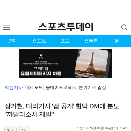
연예
스포츠
포토
스투툰
짤
최신기사 ▽
[ST포토] 올데이프로젝트, 분위기로 압살
'슈팅 0회' 손흥민, 리그스컵 톨루카전 평점 6.6……
장가현, 대리기사 '캠 공개' 협박 DM에 분노
'팬 홀대 논란' 블랙핑크 10주년, 사과와 잡음 속 …
"까발리소서 제발"
[ST포토] 베이비몬스터, '썸머몬스터'
작성 : 2026년 06월 04일(목) 09:49
[ST포토] 텐, 한여름 청청패션
가+
가-