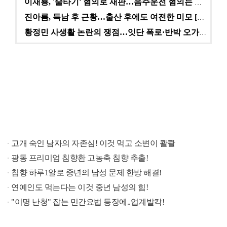
이재룡, '술타기' 혐의로 재판…음주운전 혐의는 미적용…
진아름, 득남 후 근황…출산 후에도 여전한 미모 [스타…
황정민 사생활 논란의 쟁점…잇단 폭로·반박 오가는 소모…