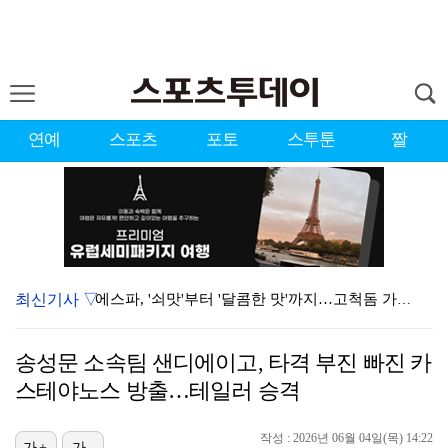
연예
스포츠
포토
스투툰
짤
최신기사 ▽
에스파, '쇠맛'부터 '달콤한 맛'까지…고척돔 가득 채…
블랙핑크, 10주년 행사 논란에 사과 "커뮤니케이션 문…
송성문 소속팀 샌디에이고, 타격 부진 빠진 카
'리그 2연패 정조준' 아스널, 뉴캐슬서 기마랑이스 영…
스테야노스 방출…테일러 승격
에스파, 고척돔 입성…공연 시작 40분 만에 첫 인사 …
작성 : 2026년 06월 04일(목) 14:22
가+
가-
에스파 고척돔 공연에 반가운 얼굴…아이들 미연·트와이스…