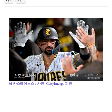
'첫 승 도전' 장은수 "우승 의식하기보다 내 플레이에…
박지민 아나운서 "발리까지 갔는데…'피의 게임2' 출연…
"언론사 대표·국회의원도"…최연청, 판사 남편까지 화려…
한국 남자배구, 중국 3-0 완파하고 동아시아선수권 결…
'서명관·야고 연속골' 울산, 동해안 더비서 포항 제압…
닉 카스테야노스 / 사진=GettyImaegs 제공