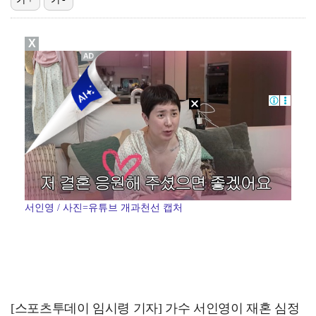
"매출 10% 안주면 폭로" 박나래 前 매니저 2명, …
X
박지훈, 9월 잠실실내체육관서 앙코르 콘서트 개최
'나솔' 24기 옥순, 출연료 미지급 폭로 "1년 넘게…
김혜성, 마이너리그 트리플A서 4경기 연속 무안타 침묵…
'오디세이'·'스파이더맨4', 박스오피스 투톱…기록 경…
서인영 / 사진=유튜브 개과천선 캡처
[스포츠투데이 임시령 기자] 가수 서인영이 재혼 심정