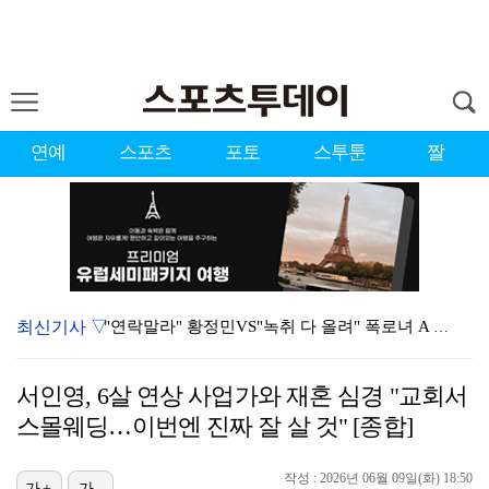
연예
스포츠
포토
스투툰
짤
최신기사 ▽
"연락말라" 황정민VS"녹취 다 올려" 폭로녀 A 씨,…
황정민 폭로자 "아들 연극 몰래 관람? 소품 준비 돕고…
서인영, 6살 연상 사업가와 재혼 심경 "교회서
이강인, 드디어 아틀레티코 선수단과 만났다…시메오네 감…
스몰웨딩…이번엔 진짜 잘 살 것" [종합]
10주년인데 40명뿐?…블랙핑크 행사 공지에 팬심 폭발…
작성 : 2026년 06월 09일(화) 18:50
가+
가-
KBO, 기록적인 폭염으로 9일까지 리그 중단…내달 6…