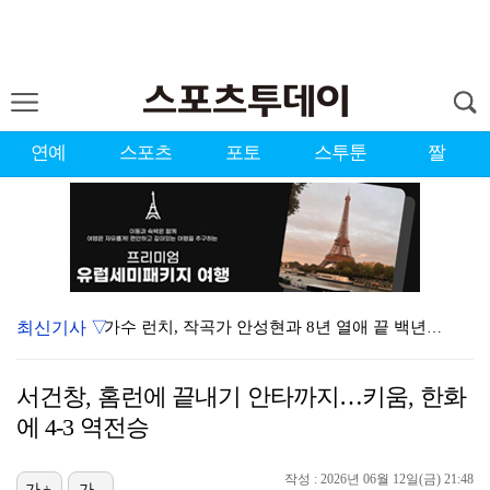
연예
스포츠
포토
스투툰
짤
최신기사 ▽
가수 런치, 작곡가 안성현과 8년 열애 끝 백년가약…결…
런치, 안성현과 내일(8일) 결혼…가수·작곡가 부부 탄…
서건창, 홈런에 끝내기 안타까지…키움, 한화
상위권 유지한 서교림 "아이언샷 덕분에 타수 줄여…컨디…
에 4-3 역전승
변우석, 아이유 생일 맞아 특별 주문 제작 케이크 선물…
작성 : 2026년 06월 12일(금) 21:48
가+
가-
던, 3년 만에 신곡→솔직 심경 고백 "이제는 있는 그…