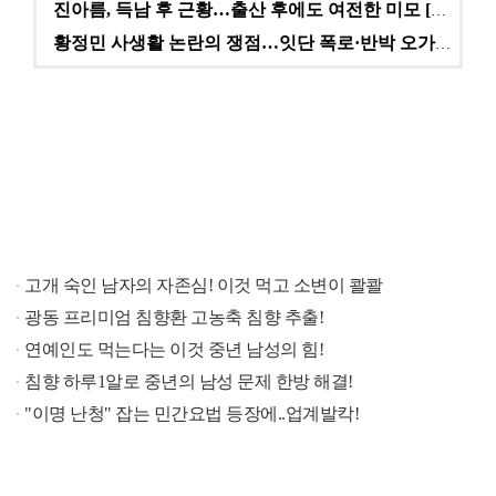
진아름, 득남 후 근황…출산 후에도 여전한 미모 [스타…
황정민 사생활 논란의 쟁점…잇단 폭로·반박 오가는 소모…