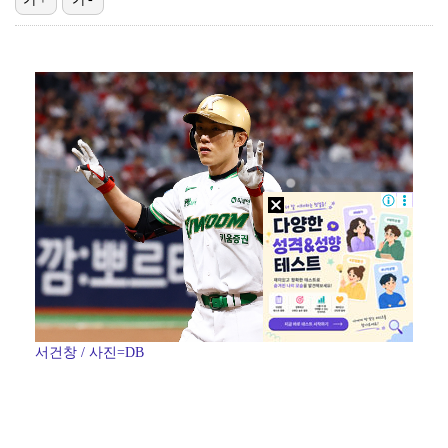
[ST포토] 차준환, 화려한 아이스쇼
[ST포토] 차준환, 심장이 뛰는 연기
[ST포토] 차준환, 아이돌 보다 잘생긴 얼굴
[ST포토] 차준환, 아이돌급 미남
[ST포토] 차준환, 피겨왕자가 연기하는 성진우
서건창 / 사진=DB