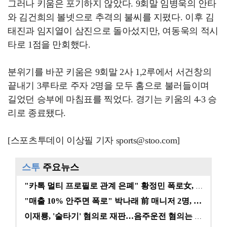
그러나 키움은 포기하지 않았다. 9회말 임병욱의 안타
와 김건희의 볼넷으로 추격의 불씨를 지폈다. 이후 김
태진과 임지열이 삼진으로 돌아섰지만, 여동욱의 적시
타로 1점을 만회했다.
분위기를 바꾼 키움은 9회말 2사 1,2루에서 서건창의
끝내기 3루타로 주자 2명을 모두 홈으로 불러들이며
길었던 승부에 마침표를 찍었다. 경기는 키움의 4-3 승
리로 종료됐다.
[스포츠투데이 이상필 기자 sports@stoo.com]
스투
주요뉴스
"카톡 멀티 프로필로 관계 은폐" 황정민 폭로女, 문자…
"매출 10% 안주면 폭로" 박나래 前 매니저 2명, …
이재룡, '술타기' 혐의로 재판…음주운전 혐의는 미적용…