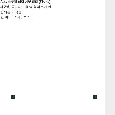
 씨, 스토킹 성립 여부 쟁점 [ST이슈]
니저 2명, 공갈미수·횡령 혐의로 재판
전 혐의는 미적용
한 미모 [스타엿보기]
게
소