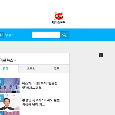
송중기
에스파, '쇠맛'부터 '달콤한
맛'까지…고척…
황정민 폭로자 "아내도 불륜
의심해 난리 치…