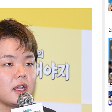
츠
라이프
포토
만화
FOC
많
연예
1
2
텍스
텍스
url 복
인쇄
목록