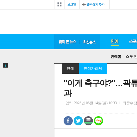
연예홈
스투 
연예
연예가화제
"이게 축구야?"…곽튜
과
입력
2026년 06월 14일(일) 10:33
최종수
0