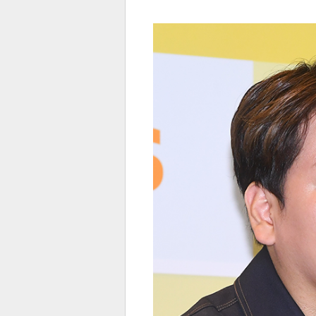
전
로그
즐겨찾기
많이 본 뉴스
최신 뉴스
연예
스포
페이
트위
댓글
밴드
네이