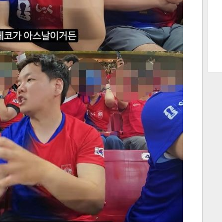
트 크
트 축
사
하기
보기
스