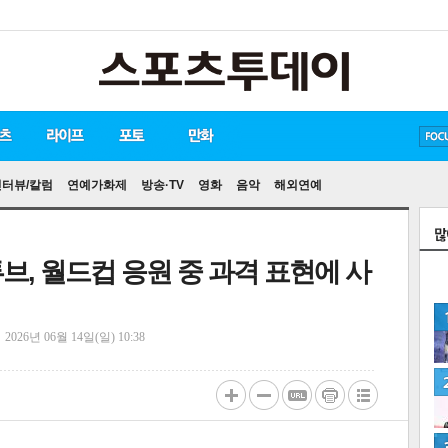
방탄소년단
손흥민
유아인
인터뷰/칼럼
연예가화제
방송·TV
영화
음악
해외연예
브, 월드컵 응원 중 과격 표현에 사
정
2026년 06월 14일(일) 10:38