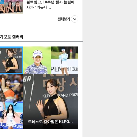
블랙핑크, 10주년 행사 논란에
사과 "커뮤니…
스투펀
US
이 본 뉴스
스포츠
포토
드레스로 갈아입은 KLPGA …