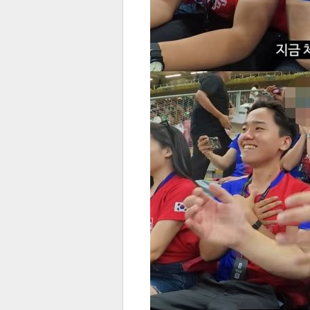
스북
터 공
달기
공유
버블