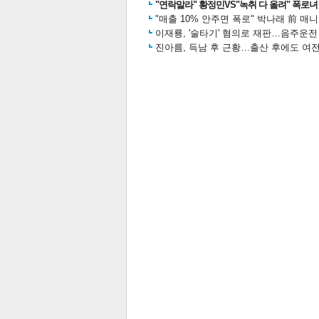
"연락말라" 황정민VS"녹취 다 올려" 폭로녀 A
"매출 10% 안주면 폭로" 박나래 前 매
이재룡, '술타기' 혐의로 재판…음주운
진아름, 득남 후 근황…출산 후에도 여전
공유
유
로그
관련뉴스