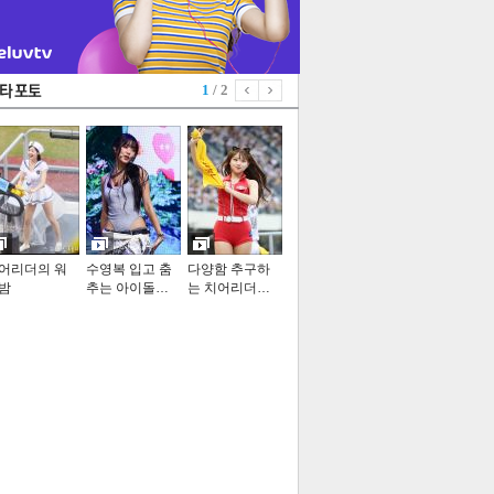
1
/ 2
어리더의 워
수영복 입고 춤
다양함 추구하
밤
추는 아이돌…
는 치어리더…