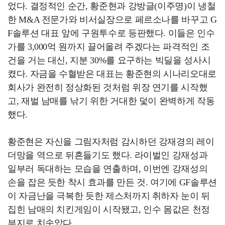
었다. 결정적인 순간, 황준현과 강방글(이주명)이 냉철
한 M&A 전문가와 비서실장으로 페르소나를 바꾸고 G
F솔루션 대표 앞에 구원투수로 등판했다. 이들은 인수
가를 3,000억 원까지 끌어올려 주겠다는 파격적인 조
건을 거는 대신, 지분 30%를 요구하는 빅딜을 성사시
켰다. 자금을 수혈받은 대표는 황준현의 시나리오대로
회사가 완전히 정상화된 것처럼 위장 연기를 시작했
고, 재벌 남매를 낚기 위한 거대한 덫이 완벽하게 작동
했다.
황준현은 자신을 그림자처럼 감시하던 강재경의 레이
더망을 역으로 뒤흔들기도 했다. 라이벌인 강재성과
일부러 독대하는 모습을 연출하며, 이번엔 강재성의
손을 잡은 듯한 착시 효과를 만든 것. 여기에 GF솔루션
이 자금난을 극복한 듯한 제스처까지 취하자 눈이 뒤
집힌 남매의 치킨게임이 시작됐고, 인수 몸값은 천정
부지로 치솟았다.