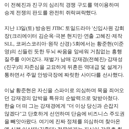
이 전혜진과 진구의 심리적 경쟁 구도를 역이용하며
승계 전쟁의 판도를 완전히 쥐락펴락했다.
지난 13일(토) 방송된 JTBC 토일드라마 '신입사원 강회
장'(크리에이터 김순옥·극본 현지민·연출 고혜진·제작
SLL, 코퍼스코리아·원작 산경) 5회에서는 황준현(이준
영)의 신들린 듯한 두뇌 싸움을 앞세워 거침없는 흥행
질주를 이어갔다. 재벌가 남매 강재경(전혜진)·강재성
(진구)의 자존심을 교묘하게 뒤흔든 역대급 덫 설계가
통하면서 주말 안방극장에 짜릿한 사이다를 선사했다.
이날 황준현은 자신을 스파이로 의심하며 목을 죄어오
던 강재경의 압박을 특유의 순발력으로 맞받아쳤다.
한술 더 떠 그는 강재경에게 "더 이상 당신과 손잡지
않겠다"고 단호하게 선언하며 단숨에 비즈니스 주도권
을 빼앗아왔다. 여기에 진짜 정체를 의심하며 찾아온