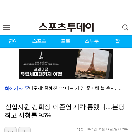
연예
스포츠
포토
스투툰
짤
최신기사 ▽
'미우새' 한혜진 "섞이는 거 안 좋아해 늘 혼자, 母…
'마르무시 멀티골' 맨시티, '이강인 데뷔' AT마드리…
'신입사원 강회장' 이준영 지략 통했다…분당
[ST포토] 이강인, 무시무시한 돌파
최고 시청률 9.5%
이강인, 마침내 AT마드리드 데뷔…후반 18분 교체 투…
작성 : 2026년 06월 14일(일) 13:04
[ST포토] 이강인, '철벽방어'
가+
가-