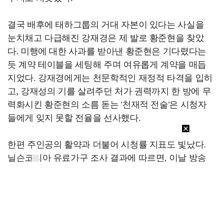
결국 배후에 태하그룹의 거대 자본이 있다는 사실을
눈치채고 다급해진 강재경은 제 발로 황준현을 찾았
다. 미행에 대한 사과를 받아낸 황준현은 기다렸다는
듯 계약 테이블을 세팅해 주며 여유롭게 계약을 매듭
지었다. 강재경에게는 천문학적인 재정적 타격을 입히
고, 강재성의 기를 살려주던 처가 권력까지 한 방에 무
력화시킨 황준현의 소름 돋는 '천재적 전술'은 시청자
들에게 잊지 못할 전율을 선사했다.
한편 주인공의 활약과 더불어 시청률 지표도 빛났다.
닐슨코리아 유료가구 조사 결과에 따르면, 이날 방송
은 전국 기준 8.1%, 수도권 기준 8.0%의 높은 성적을
거두었으며, 긴장감이 극에 달한 순간에는 분당 최고
시청률이 무려 9.5%까지 치솟았다. 광고 관계자들의
주요 지표인 2049 타깃 시청률 역시 3.1%를 기록했다.