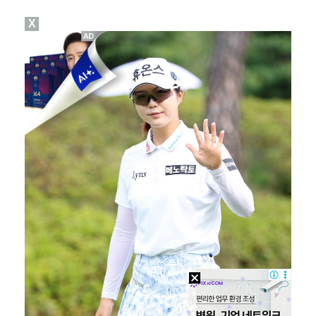
X
폭발물 지킨 안보현, '악마 교관' 정은채와 재회(재벌…
대놓고 '심판 마사지'로 결재 받기도…최종 결재권자는 …
'1라운드 115위' 김민별, 2라운드 7타 줄이며 7…
이강인, 아틀레티코 마드리드 첫 훈련 진행…9일 맨시티…
진세연, 전속계약 종료…FA 시장 나왔다 [공식]