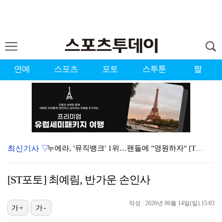
연예
스포츠
포토
스투툰
짤
최신기사 ▽
누에라, '뮤직뱅크' 1위…팬들에 "영원하자" [TV캡…
서장훈 감독 "내 능력 부족" 자책하게 만든 펜타곤과의…
[ST포토] 최예림, 반가운 손인사
대한축구협회의 '심판 성접대'…최악의 경우 런던 올림픽…
작성 : 2026년 06월 14일(일) 15:03
강채연, 제주삼다수 2R 깜짝 선두 도약…박민지 공동 …
가+
가-
폭발까지 5분…안보현·정은채, 목숨 건 사투 시작(재벌…