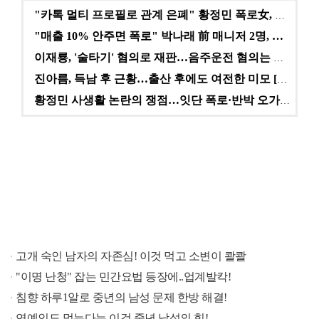
"카톡 멀티 프로필로 관계 은폐" 황정민 폭로女, 문자…
"매출 10% 안주면 폭로" 박나래 前 매니저 2명, …
이재룡, '술타기' 혐의로 재판…음주운전 혐의는 미적용…
진아름, 득남 후 근황…출산 후에도 여전한 미모 [스타…
황정민 사생활 논란의 쟁점…잇단 폭로·반박 오가는 소모…