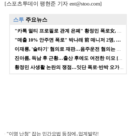
[스포츠투데이 팽현준 기자 ent@stoo.com]
스투
주요뉴스
"카톡 멀티 프로필로 관계 은폐" 황정민 폭로女, 문자…
"매출 10% 안주면 폭로" 박나래 前 매니저 2명, …
이재룡, '술타기' 혐의로 재판…음주운전 혐의는 미적용…
진아름, 득남 후 근황…출산 후에도 여전한 미모 [스타…
황정민 사생활 논란의 쟁점…잇단 폭로·반박 오가는 소모…