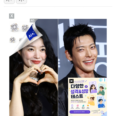
K리그2 경남, 골키퍼 김태훈 임대 영입…"중요한 역할…
X
[ST포토] 이가영, 힘찬 티샷
[ST포토] 박예지, 선두 정조준
[ST포토] 박예지, 머리는 차갑게
[ST포토] 강수은, 멀리가자