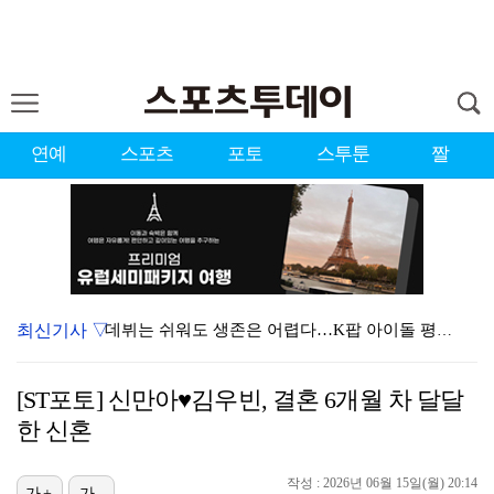
연예
스포츠
포토
스투툰
짤
최신기사 ▽
데뷔는 쉬워도 생존은 어렵다…K팝 아이돌 평균 수명 4…
'조폭 연루설 부인' 조세호, 8개월 만에 SNS 업로…
[ST포토] 신만아♥김우빈, 결혼 6개월 차 달달
데이식스 영케이, '사운드플래닛페스티벌' 출격…첫 솔로…
한 신혼
키스오브라이프가 흘린 땀의 의미 [인터뷰]
작성 : 2026년 06월 15일(월) 20:14
가+
가-
'편스토랑' 지승현, '고된 떡볶이' 음원 녹음…영탁도…