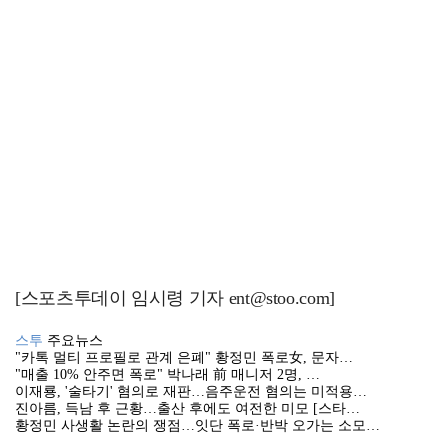
[스포츠투데이 임시령 기자 ent@stoo.com]
스투
주요뉴스
"카톡 멀티 프로필로 관계 은폐" 황정민 폭로女, 문자…
"매출 10% 안주면 폭로" 박나래 前 매니저 2명, …
이재룡, '술타기' 혐의로 재판…음주운전 혐의는 미적용…
진아름, 득남 후 근황…출산 후에도 여전한 미모 [스타…
황정민 사생활 논란의 쟁점…잇단 폭로·반박 오가는 소모…