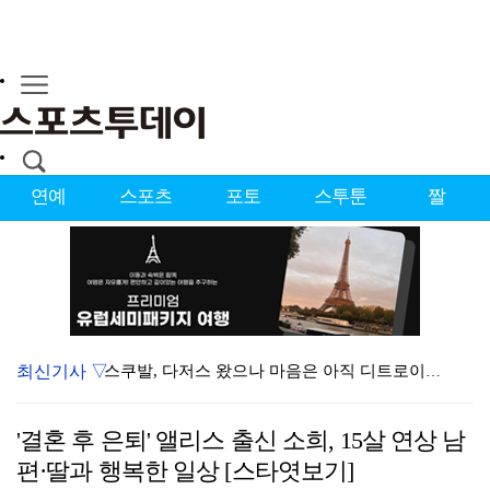
연예
스포츠
포토
스투툰
짤
최신기사 ▽
스쿠발, 다저스 왔으나 마음은 아직 디트로이트에…"다시…
'김부장' 시즌2 흥행 잇는다…판타지오, IP 제작·매…
'결혼 후 은퇴' 앨리스 출신 소희, 15살 연상 남
[ST포토] 박현경, 고민고민
편·딸과 행복한 일상 [스타엿보기]