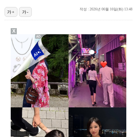
[ST포토] 볼 노려보는 박현경
작성 : 2026년 06월 16일(화) 13:48
[ST포토] 홍진영2, 버디 성공
가+
가-
[ST포토] 박현경, 가벼운 발걸음
X
[ST포토] 박현경, 멀리가자
[ST포토] 박현경, 생각보다 어렵네
[ST포토] 전예성, 벌써 덥네
[ST포토] 김민선7, 라인 확인