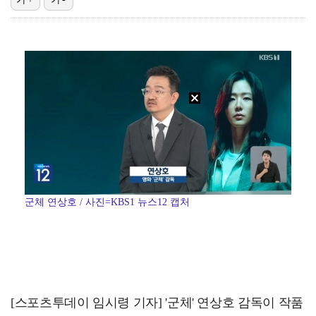
폭발물 지킨 안보현, '악마 교관' 정은채와 재회(재벌…
대놓고 '심판 마사지'로 결재 받기도…최종 결재권자는 …
외신까지 퍼지고 있는 축구협회 성접대 논란…2002 한…
보스턴, 'KBO MVP' 페디 무너뜨리며 연장 13회…
'1라운드 115위' 김민별, 2라운드 7타 줄이며 7…
군체 연상호 / 사진=KBS1 뉴스12 캡처
[스포츠투데이 임시령 기자] '군체' 연상호 감독이 작품