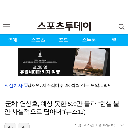
연예
스포츠
포토
스투툰
짤
최신기사 ▽
강채연, 제주삼다수 2R 깜짝 선두 도약…박민지 공동 …
폭발까지 5분…안보현·정은채, 목숨 건 사투 시작(재벌…
'군체' 연상호, 예상 못한 500만 돌파 "현실 불
이강인, 아틀레티코 마드리드 첫 훈련 진행…9일 맨시티…
안 사실적으로 담아내"(뉴스12)
대한축구협회의 '심판 성접대'…최악의 경우 런던 올림픽…
작성 : 2026년 06월 16일(화) 15:52
가+
가-
태국에서 새 도전 시작하는 박항서 감독 "원팀 만들어 …