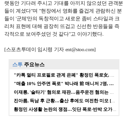
랫동안 기다려 주시고 기대를 아끼지 않으셨던 관객분
들이 계셨다"며 "현장에서 영화를 즐겁게 관람하신 분
들이 '군체'만의 독창적이고 새로운 좀비 스타일과 크
리처 표현에 대해 굉장히 뜨겁고 신선한 반응들을 즉
각적으로 보여주셨던 것 같다"고 이야기했다.
[스포츠투데이 임시령 기자 ent@stoo.com]
스투
주요뉴스
"카톡 멀티 프로필로 관계 은폐" 황정민 폭로女, 문자…
"매출 10% 안주면 폭로" 박나래 前 매니저 2명, …
이재룡, '술타기' 혐의로 재판…음주운전 혐의는 미적용…
진아름, 득남 후 근황…출산 후에도 여전한 미모 [스타…
황정민 사생활 논란의 쟁점…잇단 폭로·반박 오가는 소모…