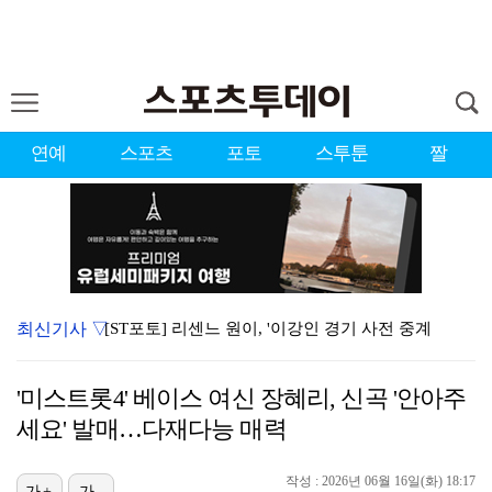
연예
스포츠
포토
스투툰
짤
최신기사 ▽
[ST포토] 리센느 원이, '이강인 경기 사전 중계
[ST포토] 리센느 원이, '아나운서 같죠?'
'미스트롯4' 베이스 여신 장혜리, 신곡 '안아주
[ST포토] 걸그룹 최고 핫걸이라는 리센느 원이
세요' 발매…다재다능 매력
키움 유니폼 입었던 맷 데이먼 "韓 야구 보고 싶었다,…
작성 : 2026년 06월 16일(화) 18:17
[ST포토] 리센느 원이, '이강인 경기 사전 중계'
가+
가-