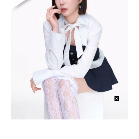
사진=제이원스페이스