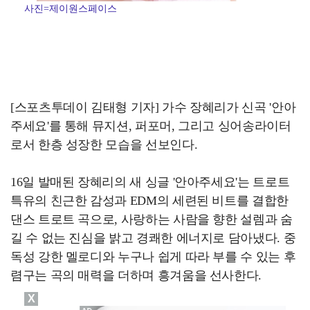
사진=제이원스페이스
[스포츠투데이 김태형 기자] 가수 장혜리가 신곡 '안아
주세요'를 통해 뮤지션, 퍼포머, 그리고 싱어송라이터
로서 한층 성장한 모습을 선보인다.
16일 발매된 장혜리의 새 싱글 '안아주세요'는 트로트
특유의 친근한 감성과 EDM의 세련된 비트를 결합한
댄스 트로트 곡으로, 사랑하는 사람을 향한 설렘과 숨
길 수 없는 진심을 밝고 경쾌한 에너지로 담아냈다. 중
독성 강한 멜로디와 누구나 쉽게 따라 부를 수 있는 후
렴구는 곡의 매력을 더하며 흥겨움을 선사한다.
X