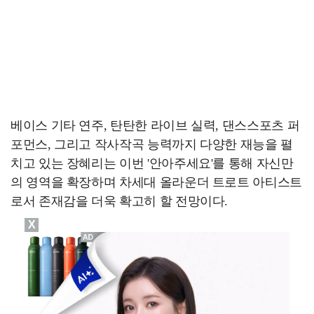
베이스 기타 연주, 탄탄한 라이브 실력, 댄스스포츠 퍼
포먼스, 그리고 작사작곡 능력까지 다양한 재능을 펼
치고 있는 장혜리는 이번 '안아주세요'를 통해 자신만
의 영역을 확장하며 차세대 올라운더 트로트 아티스트
로서 존재감을 더욱 확고히 할 전망이다.
X