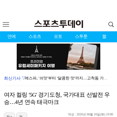
연예
스포츠
포토
스투툰
짤
최신기사 ▽
에스파, '쇠맛'부터 '달콤한 맛'까지…고척돔 가득 채…
블랙핑크, 10주년 행사 논란에 사과 "커뮤니케이션 문…
여자 컬링 '5G' 경기도청, 국가대표 선발전 우
'리그 2연패 정조준' 아스널, 뉴캐슬서 기마랑이스 영…
승…4년 연속 태극마크
'첫 승 도전' 장은수 "우승 의식하기보다 내 플레이에…
작성 : 2026년 06월 16일(화) 19:00
가+
가-
에스파, 고척돔 입성…공연 시작 40분 만에 첫 인사 …