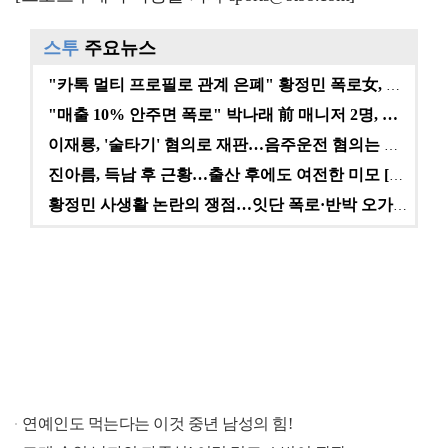
스투
주요뉴스
"카톡 멀티 프로필로 관계 은폐" 황정민 폭로女, 문자…
"매출 10% 안주면 폭로" 박나래 前 매니저 2명, …
이재룡, '술타기' 혐의로 재판…음주운전 혐의는 미적용…
진아름, 득남 후 근황…출산 후에도 여전한 미모 [스타…
황정민 사생활 논란의 쟁점…잇단 폭로·반박 오가는 소모…