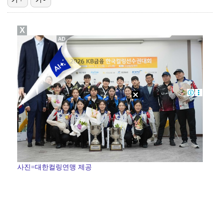
박지민 아나운서 "발리까지 갔는데…'피의 게임2' 출연…
X
에스파 고척돔 공연에 반가운 얼굴…아이들 미연·트와이스…
"언론사 대표·국회의원도"…최연청, 판사 남편까지 화려…
한국 남자배구, 중국 3-0 완파하고 동아시아선수권 결…
'서명관·야고 연속골' 울산, 동해안 더비서 포항 제압…
사진=대한컬링연맹 제공