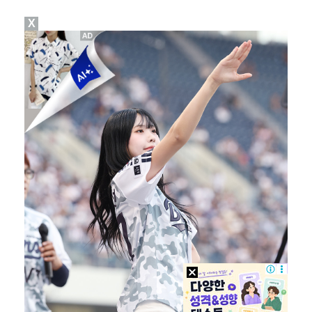
X
[ST포토] 리센느 리브, '인형이야 사람이야'
[ST포토] 리센느 메이, '안녕~'
한소희, 청순미 벗고 파격 탈색 머리…강렬 아우라 [스…
[ST포토] 제나, '경주공주'
[ST포토] 이강인, 경기서 만난 '2살 절친형' 돈나…