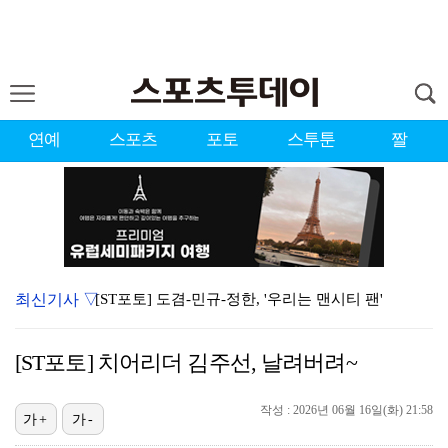
연예
스포츠
포토
스투툰
짤
최신기사 ▽
[ST포토] 도겸-민규-정한, '우리는 맨시티 팬'
종영 '결혼의 완성' 남궁민, 이설과 이혼…김대명·우지…
[ST포토] 치어리더 김주선, 날려버려~
'미우새' 탁재훈, 50대 마지막 생일날 '아근진' 폐…
작성 : 2026년 06월 16일(화) 21:58
이강인 "한국 축구, 어려운 상황이지만…좋은 모습도 봐…
가+
가-
'7번' 이강인, 한국 팬들 앞에서 AT마드리드 데뷔……