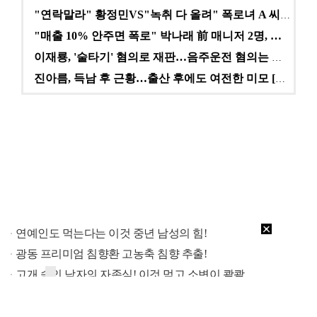
"연락말라" 황정민VS"녹취 다 올려" 폭로녀 A 씨,…
"매출 10% 안주면 폭로" 박나래 前 매니저 2명, …
이재룡, '술타기' 혐의로 재판…음주운전 혐의는 미적용…
진아름, 득남 후 근황…출산 후에도 여전한 미모 [스타…