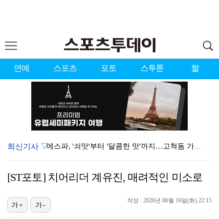
연예
스포츠
포토
스투툰
짤
최신기사 ▽
에스파, '쇠맛'부터 '달콤한 맛'까지…고척돔 가득 채…
블랙핑크, 10주년 행사 논란에 사과 "커뮤니케이션 문…
[ST포토] 치어리더 계유진, 매려적인 미소로
에스파, 고척돔 입성…공연 시작 40분 만에 첫 인사 …
작성 : 2026년 06월 16일(화) 22:15
'리그 2연패 정조준' 아스널, 뉴캐슬서 기마랑이스 영…
가+
가-
에스파 고척돔 공연에 반가운 얼굴…아이들 미연·트와이스…