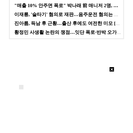
"매출 10% 안주면 폭로" 박나래 前 매니저 2명, …
이재룡, '술타기' 혐의로 재판…음주운전 혐의는 미적용…
진아름, 득남 후 근황…출산 후에도 여전한 미모 [스타…
황정민 사생활 논란의 쟁점…잇단 폭로·반박 오가는 소모…