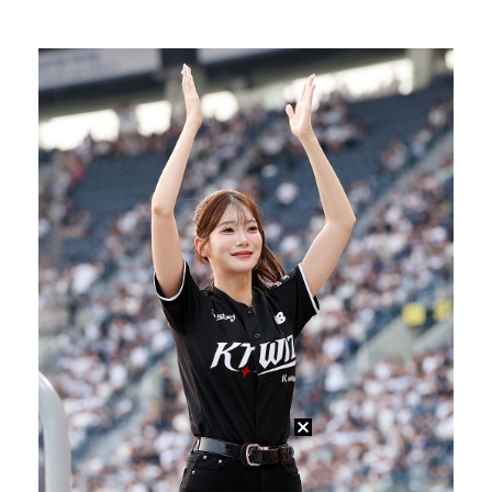
'첫 승 도전' 장은수 "우승 의식하기보다 내 플레이에…
"언론사 대표·국회의원도"…최연청, 판사 남편까지 화려…
박지민 아나운서 "발리까지 갔는데…'피의 게임2' 출연…
한국 남자배구, 중국 3-0 완파하고 동아시아선수권 결…
'서명관·야고 연속골' 울산, 동해안 더비서 포항 제압…