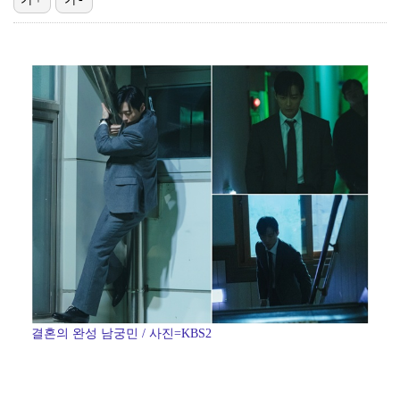
폭발물 지킨 안보현, '악마 교관' 정은채와 재회(재벌…
태국에서 새 도전 시작하는 박항서 감독 "원팀 만들어 …
외신까지 퍼지고 있는 축구협회 성접대 논란…2002 한…
대놓고 '심판 마사지'로 결재 받기도…최종 결재권자는 …
'1라운드 115위' 김민별, 2라운드 7타 줄이며 7…
결혼의 완성 남궁민 / 사진=KBS2