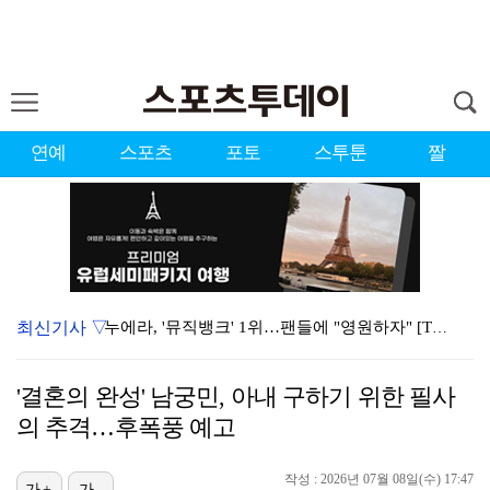
연예
스포츠
포토
스투툰
짤
최신기사 ▽
누에라, '뮤직뱅크' 1위…팬들에 "영원하자" [TV캡…
강채연, 제주삼다수 2R 깜짝 선두 도약…박민지 공동 …
'결혼의 완성' 남궁민, 아내 구하기 위한 필사
폭발까지 5분…안보현·정은채, 목숨 건 사투 시작(재벌…
의 추격…후폭풍 예고
이강인, 아틀레티코 마드리드 첫 훈련 진행…9일 맨시티…
작성 : 2026년 07월 08일(수) 17:47
가+
가-
대한축구협회의 '심판 성접대'…최악의 경우 런던 올림픽…