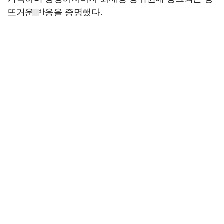
뜨거운 반응을 증명했다.
'결혼의 완성' 지난 방송에서는 우리함께병원의 간판
의사인 신경외과 전문의 강태주(남궁민)가 아내 고세
윤(이설)에게 이혼을 통보한 다음 날 고세윤이 노만희
(김대명)에게 납치되는 모습이 담겼다. 강태주는 술 취
해 쏟아낸 말로 인해 아내의 납치 및 살인 교사 혐의로
긴급 체포되는 절체절명 위기에 처하고 경찰서 화장실
에서 정체를 알 수 없는 이수형(박병은)과 만나 궁금증
을 높였다.