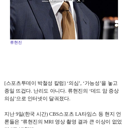
류현진
[스포츠투데이 박철성 칼럼] ‘의심’, ‘가능성’을 놓고
종일 뜨겁다. 난리도 아니다. 류현진의 ‘데드 암 증상
의심’으로 인터넷이 달궈졌다.
지난 9일(한국 시간) CBS스포츠 LA타임스 등 현지 언
론들은 "류현진의 MRI 영상 촬영 결과 큰 이상이 없었