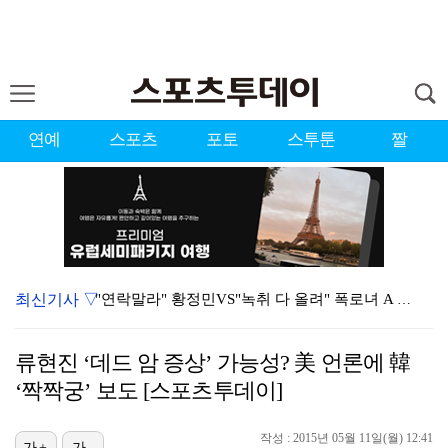
연예
스포츠
포토
스투툰
짤
최신기사 ▽
"연락말라" 황정민VS"녹취 다 올려" 폭로녀 A 씨,…
황정민 폭로자 "아들 연극 몰래 관람? 소품 준비 돕고…
류현진 ‘데드 암 증상’ 가능성? 美 언론에 韓
이강인, 드디어 아틀레티코 선수단과 만났다…시메오네 감…
‘짝짝궁’ 보도 [스포츠투데이]
10주년인데 40명뿐?…블랙핑크 행사 공지에 팬심 폭발…
작성 : 2015년 05월 11일(월) 12:41
가+
가-
KBO, 기록적인 폭염으로 9일까지 리그 중단…내달 6…