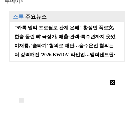
투데이>
스투
주요뉴스
"카톡 멀티 프로필로 관계 은폐" 황정민 폭로女, 문자…
한숨 돌린 韓 극장가, 매출·관객·특수관까지 웃었다 […
이재룡, '술타기' 혐의로 재판…음주운전 혐의는 미적용…
더 강력해진 '2026 KWDA' 라인업…앰퍼샌드원·나…