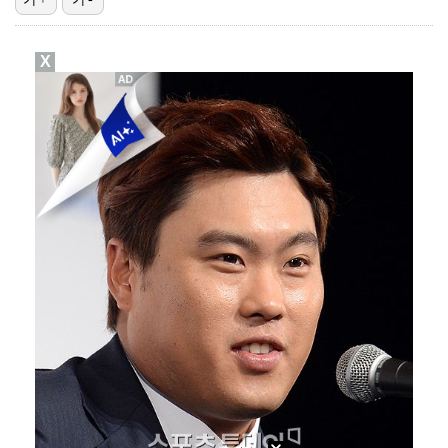
"매출 10% 안주면 폭로" 박나래 前 매니저 2명, …
X
'나솔' 24기 옥순, 출연료 미지급 폭로 "1년 넘게…
박지훈, 9월 잠실실내체육관서 앙코르 콘서트 개최
김혜성, 마이너리그 트리플A서 4경기 연속 무안타 침묵…
'오디세이'·'스파이더맨4', 박스오피스 투톱…기록 경…