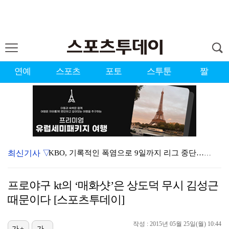
연예
스포츠
포토
스투툰
짤
최신기사 ▽
KBO, 기록적인 폭염으로 9일까지 리그 중단…내달 6…
대한축구협회, 외국인 심판 7차례 성접대 의혹…이 기간…
프로야구 kt의 ‘매화샷’은 상도덕 무시 김성근
이강인, 드디어 아틀레티코 선수단과 만났다…시메오네 감…
때문이다 [스포츠투데이]
3승 사냥 시동 건 서교림 "샷·퍼트 만족스러워…좋은 …
작성 : 2015년 05월 25일(월) 10:44
가+
가-
"우산으로 때려"vs"그런 적 없다"…23기 부부 엇갈…