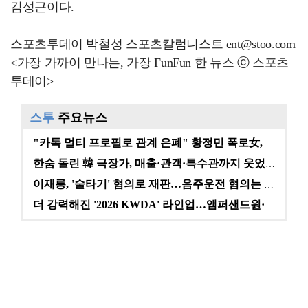
김성근이다.
스포츠투데이 박철성 스포츠칼럼니스트 ent@stoo.com
<가장 가까이 만나는, 가장 FunFun 한 뉴스 ⓒ 스포츠
투데이>
스투
주요뉴스
"카톡 멀티 프로필로 관계 은폐" 황정민 폭로女, 문자…
한숨 돌린 韓 극장가, 매출·관객·특수관까지 웃었다 […
이재룡, '술타기' 혐의로 재판…음주운전 혐의는 미적용…
더 강력해진 '2026 KWDA' 라인업…앰퍼샌드원·나…