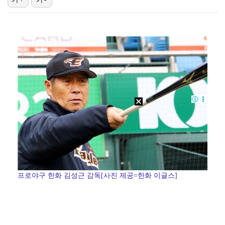
박지훈, 9월 잠실실내체육관서 앙코르 콘서트 개최
"기분 맞춰주려고" 축구협회, 외국인 심판 성접대 의혹…
폭로자 "황정민, 본인 말에 책임져야…내가 사생활에 초…
박문성 "축구협회 성접대 의혹? 사실이면 국제 망신…사…
청문회부터 압수수색·심판 성접대 의혹까지…월드컵 탈락이…
프로야구 한화 김성근 감독[사진 제공=한화 이글스]