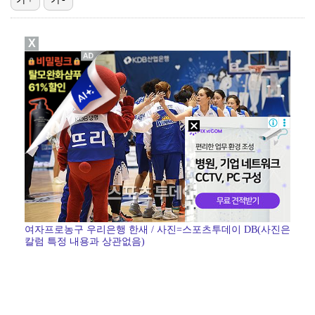
[ST포토] 키키 지유, 포인트 안무로 매력발산
X
박해준, 오늘(6일) '산지직송3' 출격…'폭싹' 강유…
[ST포토] 지유, 키키 리더 미모는 이정도!
'유퀴즈' 시청률 4%대 회복…2049 동시간대 1위 …
[ST포토] 지유, '키키 컴백합니다'
여자프로농구 우리은행 한새 / 사진=스포츠투데이 DB(사진은
칼럼 특정 내용과 상관없음)