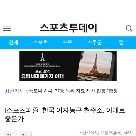
연예
스포츠
포토
스투툰
짤
최신기사 ▽
폭로녀 A 씨, 77통 녹취 자료 재차 입장 "황정민은…
경찰, '감독 선임 논란' 대한축구협회 압수수색…홍명보…
[스포츠퍼즐] 한국 여자농구 현주소, 이대로
'이상준쇼' PD "LA 공연 비판 겸허히 수용, 허위…
좋은가
입지 좁아진 김하성, 빅리그 복귀에도 2경기 연속 결장…
작성 : 2015년 12월 26일(토) 14:55
가+
가-
아이들 미연, 첫 日 디지털 싱글 '런어웨이' 발매…청…