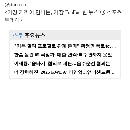
@stoo.com
<가장 가까이 만나는, 가장 FunFun 한 뉴스 ⓒ 스포츠
투데이>
스투
주요뉴스
"카톡 멀티 프로필로 관계 은폐" 황정민 폭로女, 문자…
한숨 돌린 韓 극장가, 매출·관객·특수관까지 웃었다 […
이재룡, '술타기' 혐의로 재판…음주운전 혐의는 미적용…
더 강력해진 '2026 KWDA' 라인업…앰퍼샌드원·나…