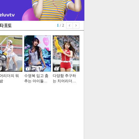
1
/ 2
어리더의 워
수영복 입고 춤
다양함 추구하
밤
추는 아이돌…
는 치어리더…