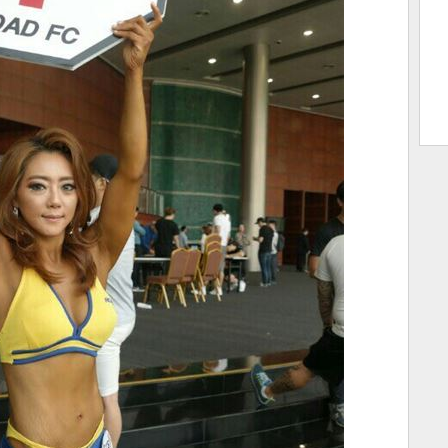
트 크
트 축
사
하기
보기
스