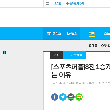
연예홈
스투 
연예
스포츠칼럼
[스포츠퍼즐]8전 1
는 이유
입력
2016년 02월 16일(화) 11:00
최종수
0