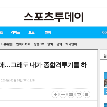
방탄소년단
손흥민
유아인
송중기
인터뷰/칼럼
연예가화제
방송·TV
영화
음악
해외연예
승7패…그래도 내가 종합격투기를 하
정
2016년 02월 18일(목) 12:48