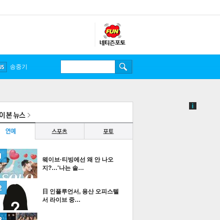
웨이브·티빙에선 왜 안 나오
지?…'나는 솔…
日 인플루언서, 용산 오피스텔
서 라이브 중…