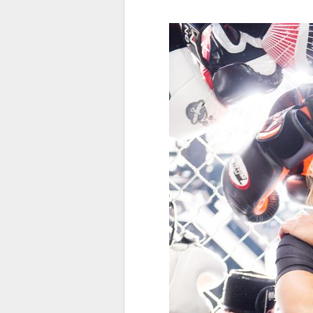
전
로그
즐겨찾기
많이 본 뉴스
최신 뉴스
연예
스포
페이
트위
댓글
밴드
네이