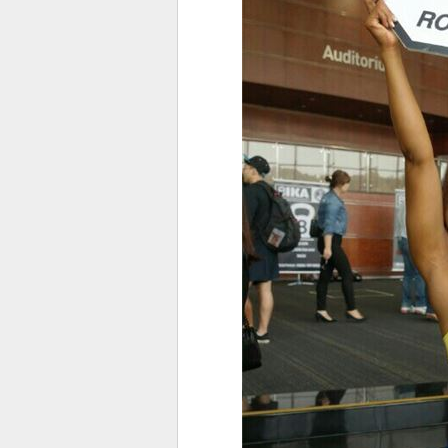
스북
터 공
달기
공유
버블