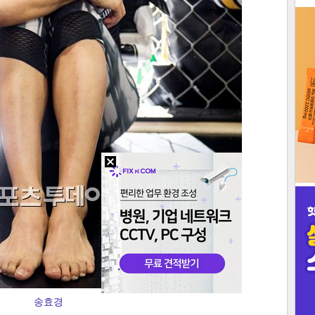
3
인
송효경