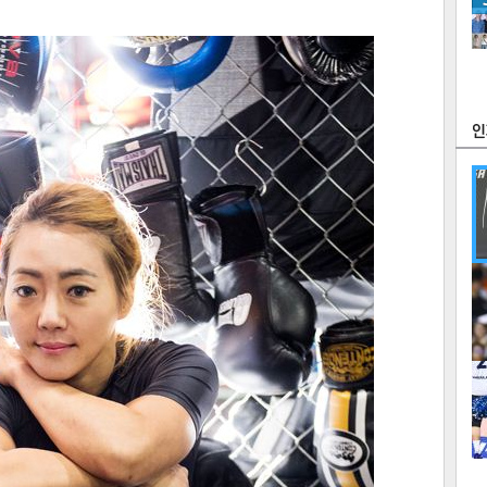
츠
라이프
포토
만화
FOC
많
연예
1
2
텍스
텍스
url 복
인쇄
목록