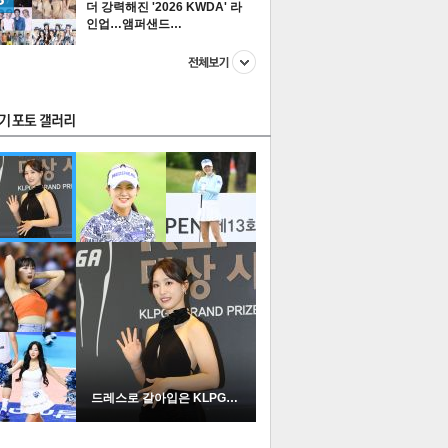
더 강력해진 '2026 KWDA' 라
인업…앰퍼샌드…
스투펀
US
이 본 뉴스
스포츠
포토
드레스로 갈아입은 KLPGA …