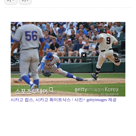
한국 남자배구, 중국 3-0 완파하고 동아시아선수권 결…
"언론사 대표·국회의원도"…최연청, 판사 남편까지 화려…
박지민 아나운서 "발리까지 갔는데…'피의 게임2' 출연…
'첫 승 도전' 장은수 "우승 의식하기보다 내 플레이에…
'서명관·야고 연속골' 울산, 동해안 더비서 포항 제압…
시카고 컵스, 시카고 화이트삭스 / 사진= gettyimages 제공