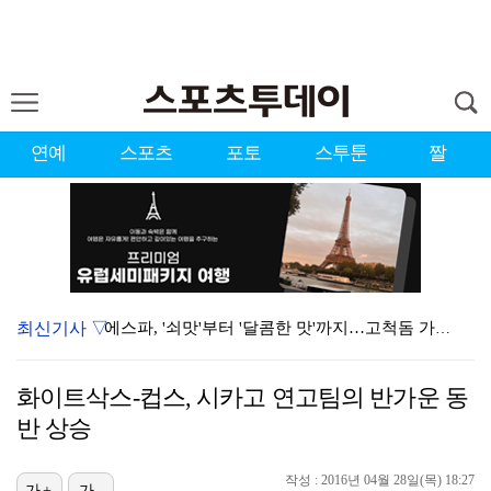
연예
스포츠
포토
스투툰
짤
최신기사 ▽
에스파, '쇠맛'부터 '달콤한 맛'까지…고척돔 가득 채…
블랙핑크, 10주년 행사 논란에 사과 "커뮤니케이션 문…
화이트삭스-컵스, 시카고 연고팀의 반가운 동
'리그 2연패 정조준' 아스널, 뉴캐슬서 기마랑이스 영…
반 상승
에스파 고척돔 공연에 반가운 얼굴…아이들 미연·트와이스…
작성 : 2016년 04월 28일(목) 18:27
가+
가-
에스파, 고척돔 입성…공연 시작 40분 만에 첫 인사 …