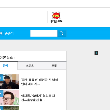
송중기
'극우 유튜버' 배인규 신 남성
연대 대표 사…
이재룡, '술타기' 혐의로 재
판…음주운전 혐…