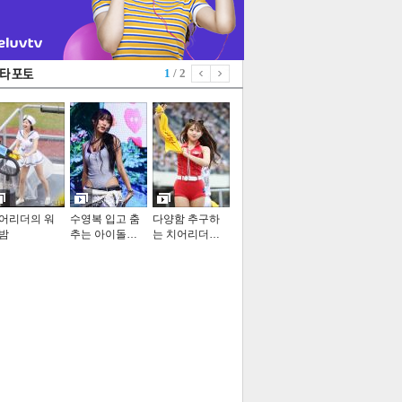
1
/ 2
어리더의 워
수영복 입고 춤
다양함 추구하
밤
추는 아이돌…
는 치어리더…