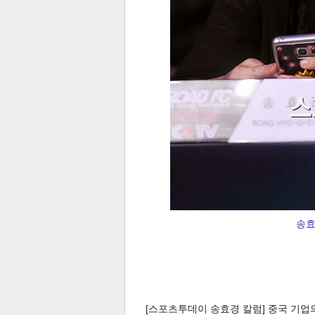
송효
[스포츠투데이 송효경 칼럼] 중국 기업의