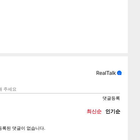
텍스
텍스
url 복
인쇄
목록