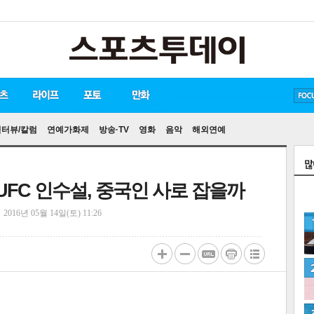
방탄소년단
손흥민
유아인
인터뷰/칼럼
연예가화제
방송·TV
영화
음악
해외연예
UFC 인수설, 중국인 사로 잡을까
정
2016년 05월 14일(토) 11:26