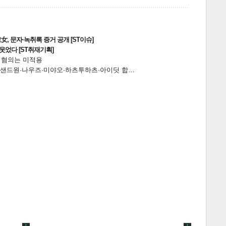
, 문자·녹취록 증거 공개 [ST이슈]
웃었다 [ST취재기획]
전 혐의는 미적용
…앰퍼샌드원·나우즈·미야오·하츠투하츠·아이딧 합…