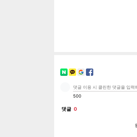
페이
트위
카카
밴드
네이
기