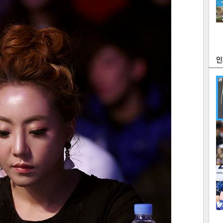
츠
라이프
포토
만화
FOC
많
연예
1
텍스
텍스
url 복
인쇄
목록
2