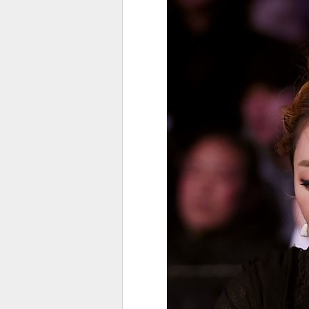
전
로그
즐겨찾기
많이 본 뉴스
최신 뉴스
연예
스포
페이
트위
댓글
밴드
네이