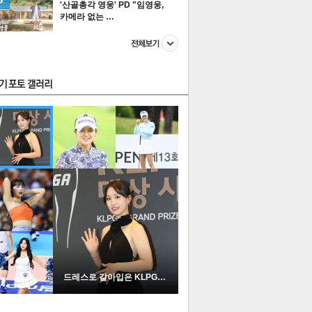
'산골총각 영웅' PD "임영웅,
카메라 없는 …
스투펀
US
이 본 뉴스
스포츠
포토
드레스로 갈아입은 KLPGA …