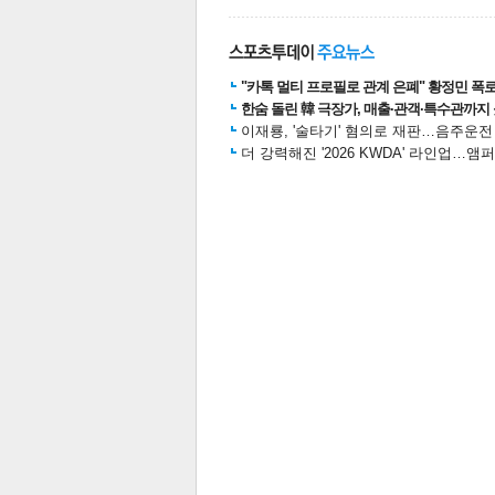
"카톡 멀티 프로필로 관계 은폐" 황정민 폭로女
한숨 돌린 韓 극장가, 매출·관객·특수관까지 
이재룡, '술타기' 혐의로 재판…음주운
더 강력해진 '2026 KWDA' 라인업
보