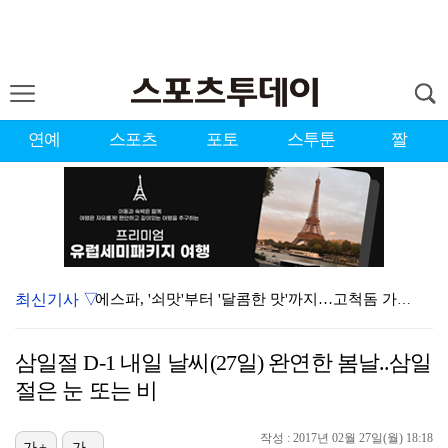
연예
스포츠
포토
스투툰
짤
최신기사 ▽
에스파, '쇠맛'부터 '달콤한 맛'까지…고척돔 가득 채…
블랙핑크, 10주년 행사 논란에 사과 "커뮤니케이션 문…
삼일절 D-1 내일 날씨(27일) 완연한 봄날..삼일
'리그 2연패 정조준' 아스널, 뉴캐슬서 기마랑이스 영…
절은 눈 또는 비
에스파, 고척돔 입성…공연 시작 40분 만에 첫 인사 …
작성 : 2017년 02월 27일(월) 18:18
가+
가-
에스파 고척돔 공연에 반가운 얼굴…아이들 미연·트와이스…