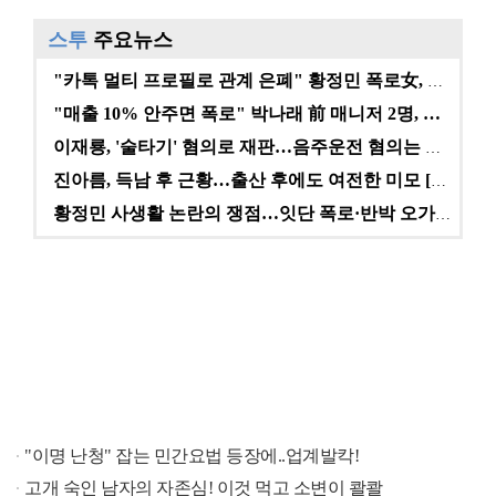
스투
주요뉴스
"카톡 멀티 프로필로 관계 은폐" 황정민 폭로女, 문자…
"매출 10% 안주면 폭로" 박나래 前 매니저 2명, …
이재룡, '술타기' 혐의로 재판…음주운전 혐의는 미적용…
진아름, 득남 후 근황…출산 후에도 여전한 미모 [스타…
황정민 사생활 논란의 쟁점…잇단 폭로·반박 오가는 소모…