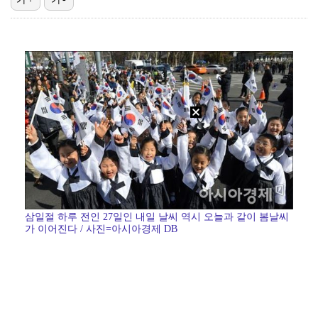
'첫 승 도전' 장은수 "우승 의식하기보다 내 플레이에…
박지민 아나운서 "발리까지 갔는데…'피의 게임2' 출연…
"언론사 대표·국회의원도"…최연청, 판사 남편까지 화려…
한국 남자배구, 중국 3-0 완파하고 동아시아선수권 결…
'서명관·야고 연속골' 울산, 동해안 더비서 포항 제압…
삼일절 하루 전인 27일인 내일 날씨 역시 오늘과 같이 봄날씨
가 이어진다 / 사진=아시아경제 DB