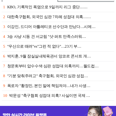
1
KBO, 기록적인 폭염으로 9일까지 리그 중단……
2
대한축구협회, 외국인 심판 7차례 성접대 의혹……
3
이강인, 드디어 아틀레티코 선수단과 만났다…시메…
4
3승 사냥 시동 건 서교림 "샷·퍼트 만족스러워…
5
"우산으로 때려"vs"그런 적 없다"…23기 부…
6
박지훈, 9월 잠실실내체육관서 앙코르 콘서트 개…
7
청문회부터 압수수색·심판 성접대 의혹까지…월드컵…
8
"기분 맞춰주려고" 축구협회, 외국인 심판 성접…
9
폭로자 "황정민, 본인 말에 책임져야…내가 사생…
10
박문성 "축구협회 성접대 의혹? 사실이면 국제 …