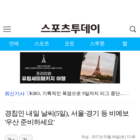
연예
스포츠
포토
스투툰
짤
최신기사 ▽
KBO, 기록적인 폭염으로 9일까지 리그 중단…내달 6…
대한축구협회, 외국인 심판 7차례 성접대 의혹…이 기간…
경칩인 내일 날씨(5일), 서울·경기 등 비예보
이강인, 드디어 아틀레티코 선수단과 만났다…시메오네 감…
'우산 준비하세요'
3승 사냥 시동 건 서교림 "샷·퍼트 만족스러워…좋은 …
작성 : 2017년 03월 04일(토) 15:40
가+
가-
"우산으로 때려"vs"그런 적 없다"…23기 부부 엇갈…