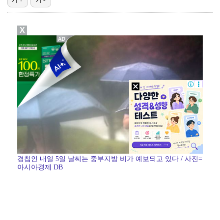
박지훈, 9월 잠실실내체육관서 앙코르 콘서트 개최
X
청문회부터 압수수색·심판 성접대 의혹까지…월드컵 탈락이…
"기분 맞춰주려고" 축구협회, 외국인 심판 성접대 의혹…
폭로자 "황정민, 본인 말에 책임져야…내가 사생활에 초…
박문성 "축구협회 성접대 의혹? 사실이면 국제 망신…사…
경칩인 내일 5일 날씨는 중부지방 비가 예보되고 있다 / 사진=
아시아경제 DB