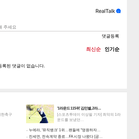
텍스
텍스
url 복
인쇄
목록
'1라운드 115위' 김민별, 2라…
대한축구
[스포츠투데이 이상필 기자] 최악의 1라
운드를 보냈던…
누에라, '뮤직뱅크' 1위…팬들에 "영원하자…
진세연, 전속계약 종료…FA 시장 나왔다 [공…