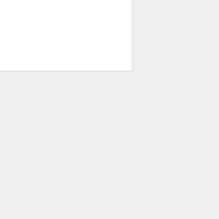
이
다
타포토