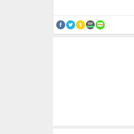
스북
터 공
달기
공유
버블