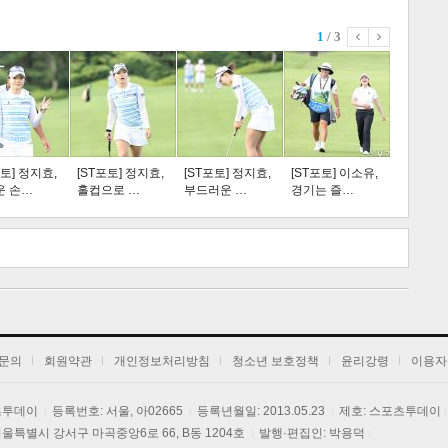
1
/ 3
스포츠
라이프
포토] 정지효,
[ST포토] 정지효,
[ST포토] 정지효,
[ST포토] 이소유,
운 손…
홀컵으로 …
부드러운 …
경기는 즐…
트 크
트 축
사
하기
보기
문의
회원약관
개인정보처리방침
청소년 보호정책
윤리강령
이용자
포츠투데이
등록번호: 서울, 아02665
등록년월일: 2013.05.23
제호: 스포츠투데이
] 서울특별시 강서구 마곡중앙6로 66, B동 1204호
발행·편집인: 박용덕