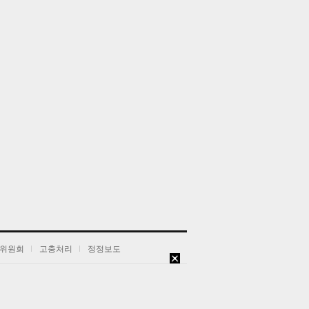
위원회
고충처리
정정보도