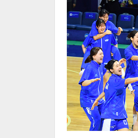
전
로그
즐겨찾기
많이 본 뉴스
최신 뉴스
연예
스포
페이
트위
댓글
밴드
네이