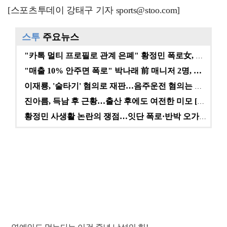
[스포츠투데이 강태구 기자 sports@stoo.com]
스투
주요뉴스
"카톡 멀티 프로필로 관계 은폐" 황정민 폭로女, 문자…
"매출 10% 안주면 폭로" 박나래 前 매니저 2명, …
이재룡, '술타기' 혐의로 재판…음주운전 혐의는 미적용…
진아름, 득남 후 근황…출산 후에도 여전한 미모 [스타…
황정민 사생활 논란의 쟁점…잇단 폭로·반박 오가는 소모…