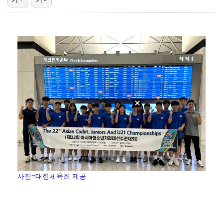
'첫 승 도전' 장은수 "우승 의식하기보다 내 플레이에…
박지민 아나운서 "발리까지 갔는데…'피의 게임2' 출연…
"언론사 대표·국회의원도"…최연청, 판사 남편까지 화려…
한국 남자배구, 중국 3-0 완파하고 동아시아선수권 결…
'서명관·야고 연속골' 울산, 동해안 더비서 포항 제압…
사진=대한체육회 제공