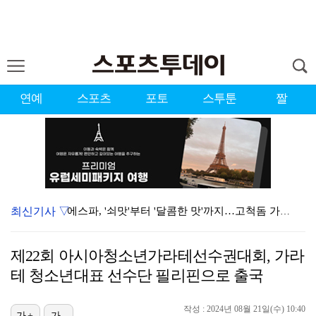
연예
스포츠
포토
스투툰
짤
최신기사 ▽
에스파, '쇠맛'부터 '달콤한 맛'까지…고척돔 가득 채…
블랙핑크, 10주년 행사 논란에 사과 "커뮤니케이션 문…
제22회 아시아청소년가라테선수권대회, 가라
에스파, 고척돔 입성…공연 시작 40분 만에 첫 인사 …
테 청소년대표 선수단 필리핀으로 출국
'리그 2연패 정조준' 아스널, 뉴캐슬서 기마랑이스 영…
작성 : 2024년 08월 21일(수) 10:40
가+
가-
에스파 고척돔 공연에 반가운 얼굴…아이들 미연·트와이스…