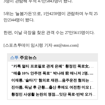
3명이 관람해 누적 47만5843명이 됐다.
5위는 '늘봄가든'으로, 1만4259명이 관람하며 누적 25
만2344명이 됐다.
한편, 이날 극장을 찾은 관객 수는 27만5615명이다.
[스포츠투데이 임시령 기자 ent@stoo.com]
스투
주요뉴스
"카톡 멀티 프로필로 관계 은폐" 황정민 폭로女, 문자…
"매출 10% 안주면 폭로" 박나래 前 매니저 2명, …
이재룡, '술타기' 혐의로 재판…음주운전 혐의는 미적용…
진아름, 득남 후 근황…출산 후에도 여전한 미모 [스타…
황정민 사생활 논란의 쟁점…잇단 폭로·반박 오가는 소모…