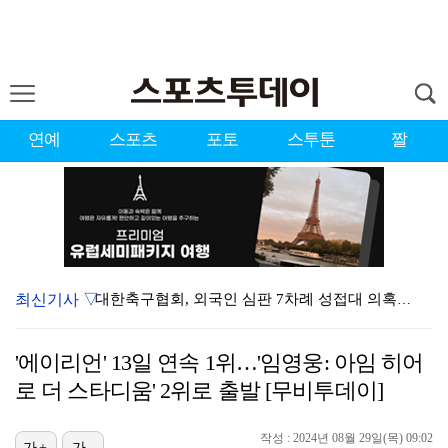
연예
스포츠
포토
스투툰
짤
최신기사 ▽
대한축구협회, 외국인 심판 7차례 성접대 의혹…이 기간…
청문회부터 압수수색·심판 성접대 의혹까지…월드컵 탈락이…
'에이리언' 13일 연속 1위…'임영웅: 아임 히어
3승 사냥 시동 건 서교림 "샷·퍼트 만족스러워…좋은 …
로 더 스타디움' 2위로 출발 [무비투데이]
"우산으로 때려"vs"그런 적 없다"…23기 부부 엇갈…
작성 : 2024년 08월 29일(목) 09:02
가+
가-
박지훈, 9월 잠실실내체육관서 앙코르 콘서트 개최