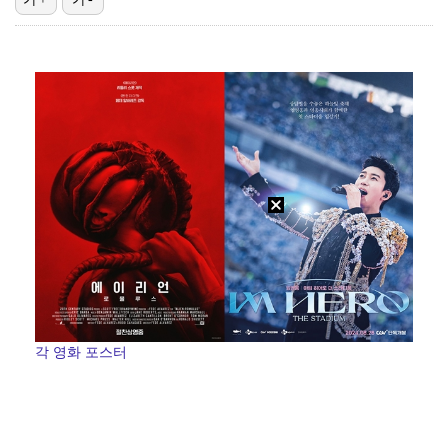
박문성 "축구협회 성접대 의혹? 사실이면 국제 망신…사…
폭로자 "황정민, 본인 말에 책임져야…내가 사생활에 초…
"기분 맞춰주려고" 축구협회, 외국인 심판 성접대 의혹…
'주장 완장' 김민재, 한국 떠나기 전 뮌헨 동료들에게…
방은희, 6년 지나도 생생한 母 고독사 아픔…끝내 오열…
각 영화 포스터