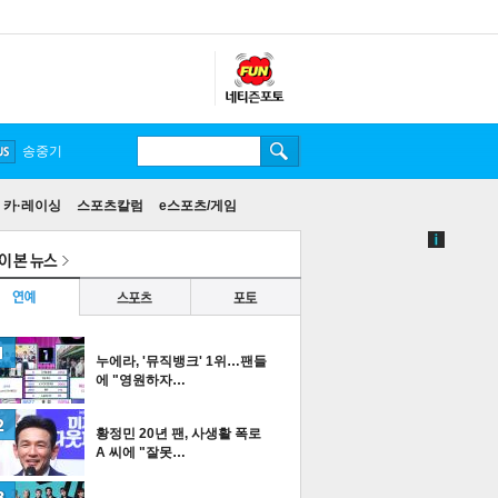
송중기
카·레이싱
스포츠칼럼
e스포츠/게임
누에라, '뮤직뱅크' 1위…팬들
에 "영원하자…
황정민 20년 팬, 사생활 폭로
A 씨에 "잘못…