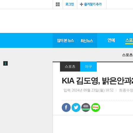
스포츠
스포츠
야구
KIA 김도영, 밝은안과
입력
2024년 09월 23일(월) 18:52
최종수
0