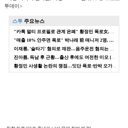
투데이>
스투
주요뉴스
"카톡 멀티 프로필로 관계 은폐" 황정민 폭로女, 문자…
"매출 10% 안주면 폭로" 박나래 前 매니저 2명, …
이재룡, '술타기' 혐의로 재판…음주운전 혐의는 미적용…
진아름, 득남 후 근황…출산 후에도 여전한 미모 [스타…
황정민 사생활 논란의 쟁점…잇단 폭로·반박 오가는 소모…