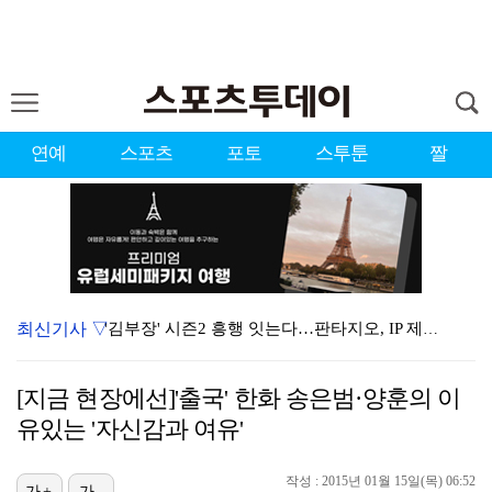
연예
스포츠
포토
스투툰
짤
최신기사 ▽
'김부장' 시즌2 흥행 잇는다…판타지오, IP 제작·매…
김하성, 선발 복귀전서 2타수 무안타 침묵…팀도 연장 …
[지금 현장에선]'출국' 한화 송은범·양훈의 이
초췌해진 김선태, 술병 가득 "고독하구만"…'리센느 사…
유있는 '자신감과 여유'
'디아즈 또 무너졌다' 다저스, 끝내기 홈런 맞으며 애…
작성 : 2015년 01월 15일(목) 06:52
[ST포토] 전예성, 벌써 덥네
가+
가-