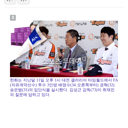
[ST포토] 성유진, 힘찬 스윙
X
[ST포토] 성유진, 얼음주머니 챙겨서 출발
[ST포토] 정지효, 힘찬 티샷
[ST포토] 정지효, 충분한 수분섭취
[ST포토] 전예성, 목표지점 확인
한화는 지난달 11일 오후 1시 대전 갤러리아 타임월드에서 FA
(자유계약선수) 투수 3인방 배영수(34·오른쪽부터) 권혁(32)
송은범(31)의 입단식을 실시했다. 김성근 감독(73)이 취재진
의 질문에 답하고 있다.