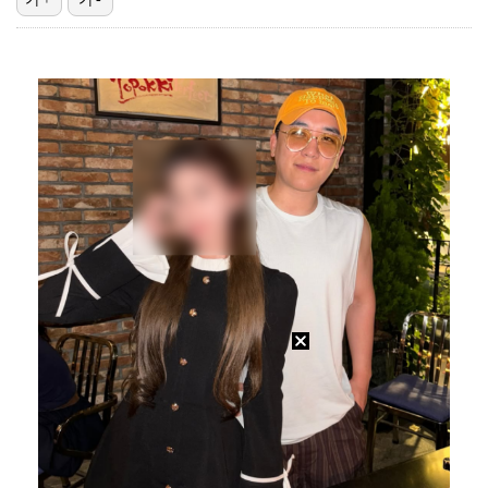
아이들, '톰보이'까지 MV 4억뷰 돌파…통산 3번째 …
[ST포토] 정지효, 수분 보충은 필수
[ST포토] 전예성, 파세이브로 시작
[ST포토] 유현조, 페어웨이 끝까지 가자
[ST포토] 서교림, 아쉬운 표정