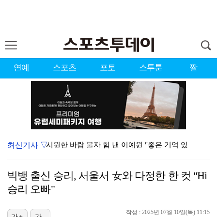
연예
스포츠
포토
스투툰
짤
최신기사 ▽
시원한 바람 불자 힘 낸 이예원 "좋은 기억 있는 테디…
강채연, 제주삼다수 3R 선두 질주…서어진·장은수 1타…
빅뱅 출신 승리, 서울서 女와 다정한 한 컷 "Hi
'전참시' 리센느 메이 "희망 보이지 않아 팀 탈퇴 고…
승리 오빠"
[ST포토] 정지효, 퍼터 확인
작성 : 2025년 07월 10일(목) 11:15
가+
가-
"친한 척 좀 해"…나영석·배정남, 불화설 재차 해명(…