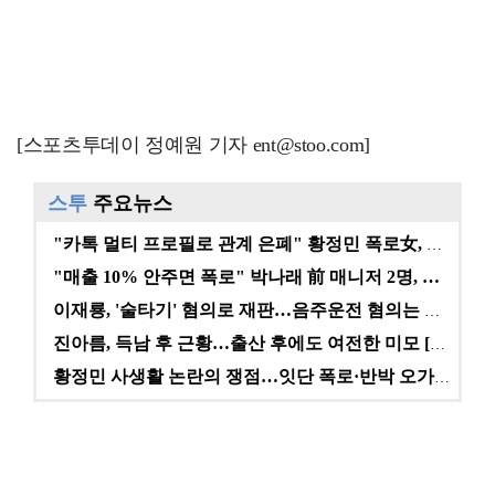
[스포츠투데이 정예원 기자 ent@stoo.com]
스투
주요뉴스
"카톡 멀티 프로필로 관계 은폐" 황정민 폭로女, 문자…
"매출 10% 안주면 폭로" 박나래 前 매니저 2명, …
이재룡, '술타기' 혐의로 재판…음주운전 혐의는 미적용…
진아름, 득남 후 근황…출산 후에도 여전한 미모 [스타…
황정민 사생활 논란의 쟁점…잇단 폭로·반박 오가는 소모…