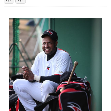
박지민 아나운서 "발리까지 갔는데…'피의 게임2' 출연…
'리그 2연패 정조준' 아스널, 뉴캐슬서 기마랑이스 영…
맨시티 마레스카 감독 "이강인은 훌륭한 선수…아틀레티코…
"언론사 대표·국회의원도"…최연청, 판사 남편까지 화려…
[ST포토] 이강인, 환하게 웃으며