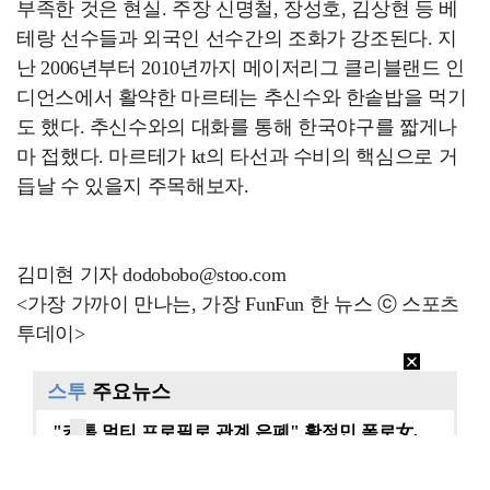
부족한 것은 현실. 주장 신명철, 장성호, 김상현 등 베
테랑 선수들과 외국인 선수간의 조화가 강조된다. 지
난 2006년부터 2010년까지 메이저리그 클리블랜드 인
디언스에서 활약한 마르테는 추신수와 한솥밥을 먹기
도 했다. 추신수와의 대화를 통해 한국야구를 짧게나
마 접했다. 마르테가 kt의 타선과 수비의 핵심으로 거
듭날 수 있을지 주목해보자.
김미현 기자 dodobobo@stoo.com
<가장 가까이 만나는, 가장 FunFun 한 뉴스 ⓒ 스포츠
투데이>
스투
주요뉴스
"카톡 멀티 프로필로 관계 은폐" 황정민 폭로女, 문자…
"매출 10% 안주면 폭로" 박나래 前 매니저 2명, …