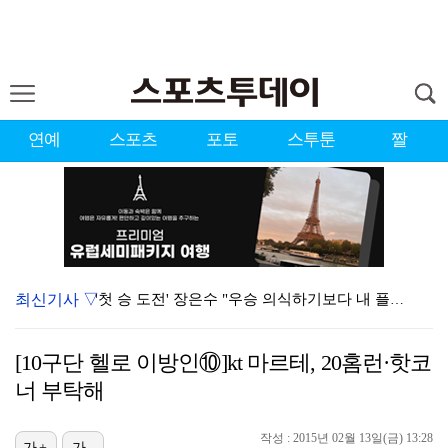
연예
스포츠
포토
스투툰
짤
최신기사 ▽
'첫 승 도전' 장은수 "우승 의식하기보다 내 플레이에…
에스파, '쇠맛'부터 '달콤한 맛'까지…고척돔 가득 채…
[10구단 헬로 이방인⑩]kt 마르테, 20홈런·핫코
에스파, 고척돔 입성…공연 시작 40분 만에 첫 인사 …
너 부탁해
블랙핑크, 10주년 행사 논란에 사과 "커뮤니케이션 문…
작성 : 2015년 02월 13일(금) 13:28
가+
가-
에스파 고척돔 공연에 반가운 얼굴…아이들 미연·트와이스…