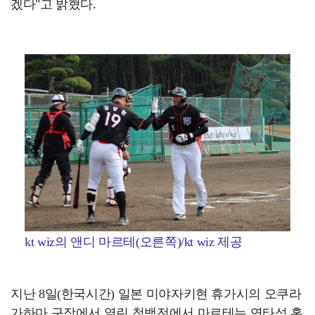
겠다"고 밝혔다.
kt wiz의 앤디 마르테(오른쪽)/kt wiz 제공
지난 8일(한국시간) 일본 미야자키현 휴가시의 오쿠라
가하마 구장에서 열린 청백전에서 마르테는 연타석 홈