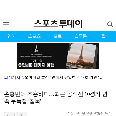
연예
스포츠
포토
스투툰
짤
최신기사 ▽
오마이걸 효정 "연예계 유일한 김대호 라인" 선언…멤버…
'우리동네 전성시대' 딘딘, 첫 촬영부터 멘붕…시작부터…
손흥민이 조용하다…최근 공식전 10경기 연
[ST포토] 더울 때 만나는 아이스쇼
속 무득점 '침묵'
[ST포토] 마서영, 나이스 퍼팅
작성 : 2026년 04월 01일(수) 09:15
가+
가-
서장훈 감독 "내 능력 부족" 자책하게 만든 펜타곤과의…