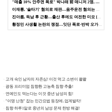
"매출 10% 안주면 폭로" 박나래 前 매니저 2명, …
이재룡, '술타기' 혐의로 재판…음주운전 혐의는 미적용…
진아름, 득남 후 근황…출산 후에도 여전한 미모 [스타…
황정민 사생활 논란의 쟁점…잇단 폭로·반박 오가는 소모…