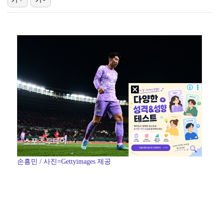
정해인X강하늘X이청아X유재명X김선영 뭉쳤다…'아가미',…
[ST포토] 차준환 안무 참여로 높아진 퀄리티
[ST포토] 김예림, 금발 미녀
[ST포토] 마서영, 컨디션 최고
[ST포토] 김새로미, 방향이 좋다
손흥민 / 사진=Gettyimages 제공