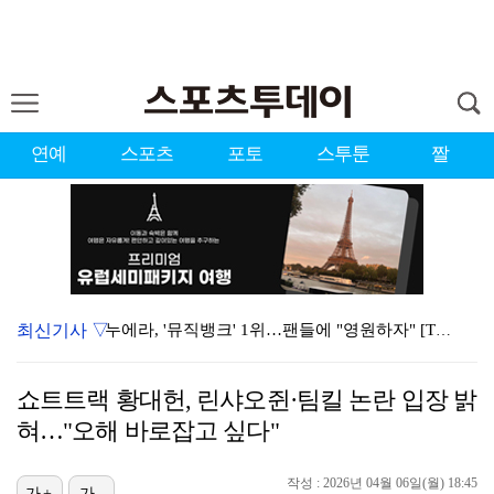
연예
스포츠
포토
스투툰
짤
최신기사 ▽
누에라, '뮤직뱅크' 1위…팬들에 "영원하자" [TV캡…
서장훈 감독 "내 능력 부족" 자책하게 만든 펜타곤과의…
쇼트트랙 황대헌, 린샤오쥔·팀킬 논란 입장 밝
대한축구협회의 '심판 성접대'…최악의 경우 런던 올림픽…
혀…"오해 바로잡고 싶다"
강채연, 제주삼다수 2R 깜짝 선두 도약…박민지 공동 …
작성 : 2026년 04월 06일(월) 18:45
진세연, 전속계약 종료…FA 시장 나왔다 [공식]
가+
가-