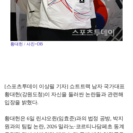
황대헌 / 사진=DB
[스포츠투데이 이상필 기자] 쇼트트랙 남자 국가대표
황대헌(강원도청)이 자신을 둘러싼 논란들과 관련해
입장을 밝혔다.
황대헌은 6일 린샤오쥔(임효준)과의 법정 공방, 박지
원과의 팀킬 논란, 2026 밀라노·코르티나담페초 동계