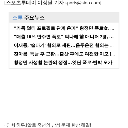
[스포츠투데이 이상필 기자 sports@stoo.com]
스투
주요뉴스
"카톡 멀티 프로필로 관계 은폐" 황정민 폭로女, 문자…
"매출 10% 안주면 폭로" 박나래 前 매니저 2명, …
이재룡, '술타기' 혐의로 재판…음주운전 혐의는 미적용…
진아름, 득남 후 근황…출산 후에도 여전한 미모 [스타…
황정민 사생활 논란의 쟁점…잇단 폭로·반박 오가는 소모…