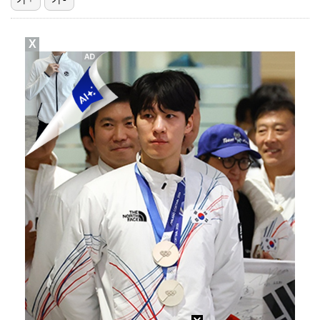
대놓고 '심판 마사지'로 결재 받기도…최종 결재권자는 …
X
'1라운드 115위' 김민별, 2라운드 7타 줄이며 7…
폭발물 지킨 안보현, '악마 교관' 정은채와 재회(재벌…
외신까지 퍼지고 있는 축구협회 성접대 논란…2002 한…
'오징어 게임' 미국판 스핀오프, 제작 무산설 "넷플릭…