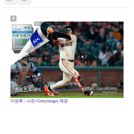
아이들, '톰보이'까지 MV 4억뷰 돌파…통산 3번째 …
X
'전참시' 리센느 메이 "희망 보이지 않아 팀 탈퇴 고…
생애 첫 승 노리는 강채연·서어진·장은수, 제주삼다수 …
[ST포토] 정지효, 퍼터 확인
축구협회 성접대 파문에 더불어민주당 "타락한 뒷거래로 …
이정후 / 사진=Gettyimages 제공