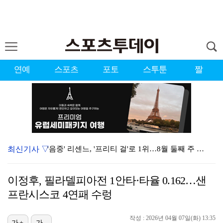
연예
스포츠
포토
스투툰
짤
최신기사 ▽
'음중' 리센느, '프리티 걸'로 1위…8월 둘째 주 …
시원한 바람 불자 힘 낸 이예원 "좋은 기억 있는 테디…
이정후, 필라델피아전 1안타·타율 0.162…샌
강채연, 제주삼다수 3R 선두 질주…서어진·장은수 1타…
프란시스코 4연패 수렁
"친한 척 좀 해"…나영석·배정남, 불화설 재차 해명(…
작성 : 2026년 04월 07일(화) 13:35
가+
가-
"큰 섭섭함 안겨 미안"…블랙핑크 지수, 10주년 잡음…