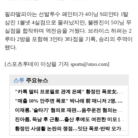
필라델피아는 선발투수 페인터가 4이닝 9피안타 1탈
삼진 1볼넷 4실점으로 물러났지만, 불펜진이 5이닝 무
실점을 합작하며 역전승을 거뒀다. 브라이스 하퍼는 2
루타 2방을 포함해 3안타 3타점을 기록, 승리의 주역이
됐다.
[스포츠투데이 이상필 기자 sports@stoo.com]
스투
주요뉴스
"카톡 멀티 프로필로 관계 은폐" 황정민 폭로女, 문자…
"매출 10% 안주면 폭로" 박나래 前 매니저 2명, …
이재룡, '술타기' 혐의로 재판…음주운전 혐의는 미적용…
진아름, 득남 후 근황…출산 후에도 여전한 미모 [스타…
황정민 사생활 논란의 쟁점…잇단 폭로·반박 오가는 소모…