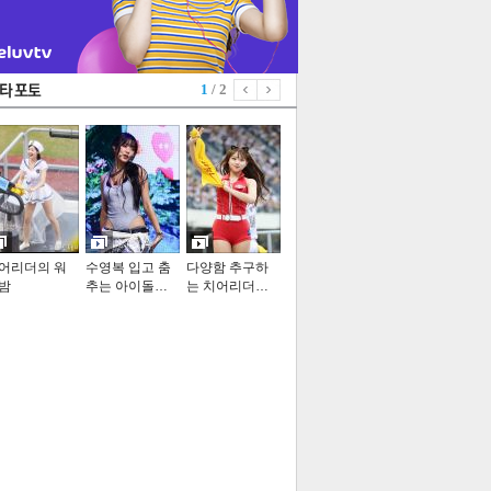
1
/ 2
어리더의 워
수영복 입고 춤
다양함 추구하
밤
추는 아이돌…
는 치어리더…