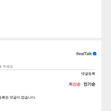
게
소
텍스
텍스
url 복
인쇄
목록