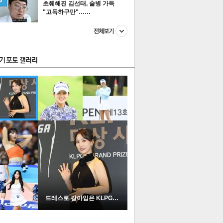
초췌해진 김선태, 술병 가득
"고독하구만"……
스투펀
US
이 본 뉴스
스포츠
포토
드레스로 갈아입은 KLPGA …