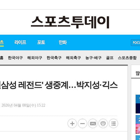
방탄소년단
손흥민
유아인
송중기
홈
한국야구
해외야구
한국축구
해외축구
농구·배구
골프
스포츠종합
s 수원삼성 레전드' 생중계…박지성·긱스
정
2026년 04월 08일(수) 15:22