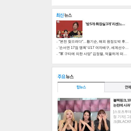
'방 5개·화장실 3개' 리센느…
"본전 찾으려다"…황기순, 해외 원정도박 후…
'손서연 17점 맹폭' U17 여자배구, 세계선수…
"軍 구타에 의한 사망" 김정렬, 억울하게 떠…
블랙핑크, 1
논란에 사과
기
[스포츠투
정 기자] 
크(BLACK