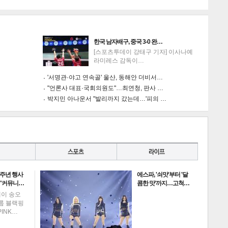
한국 남자배구, 중국 3-0 완…
[스포츠투데이 강태구 기자] 이사나예
라미레스 감독이…
'서명관·야고 연속골' 울산, 동해안 더비서…
"언론사 대표·국회의원도"…최연청, 판사 …
박지민 아나운서 "발리까지 갔는데…'피의 …
0주년 행사
에스파, '쇠맛'부터 '달
 "커뮤니…
콤한 맛'까지…고척…
데이 송오
그룹 블랙핑
PINK…