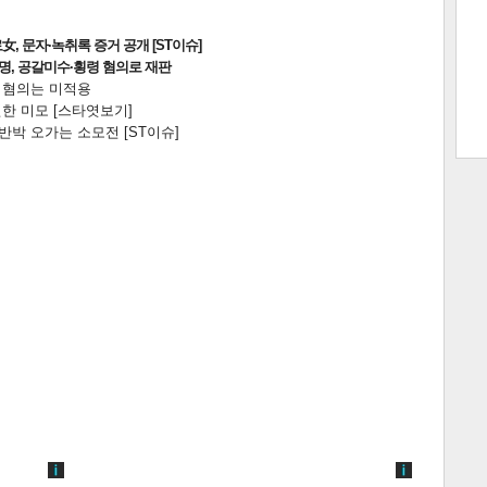
, 문자·녹취록 증거 공개 [ST이슈]
2명, 공갈미수·횡령 혐의로 재판
전 혐의는 미적용
트 크
트 축
사
하기
보기
한 미모 [스타엿보기]
박 오가는 소모전 [ST이슈]
스