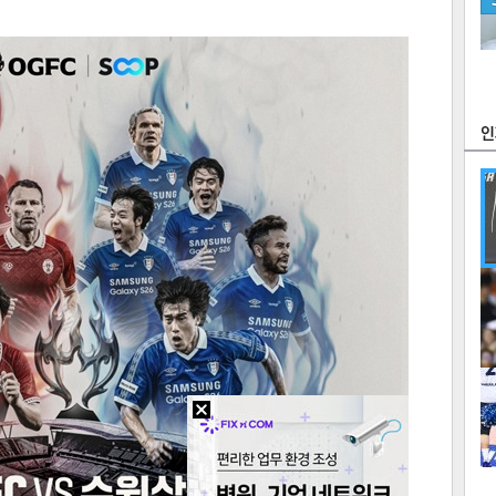
츠
라이프
포토
만화
FOC
많
연예
1
2
텍스
텍스
url 복
인쇄
목록