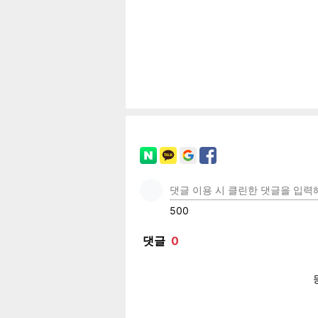
공유
유
로그
페이
트위
카카
밴드
네이