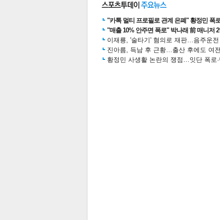
"카톡 멀티 프로필로 관계 은폐" 황정민 폭로女
"매출 10% 안주면 폭로" 박나래 前 매니저 
이재룡, '술타기' 혐의로 재판…음주운
스북
터 공
달기
공유
버블
진아름, 득남 후 근황…출산 후에도 여전
황정민 사생활 논란의 쟁점…잇단 폭로·반