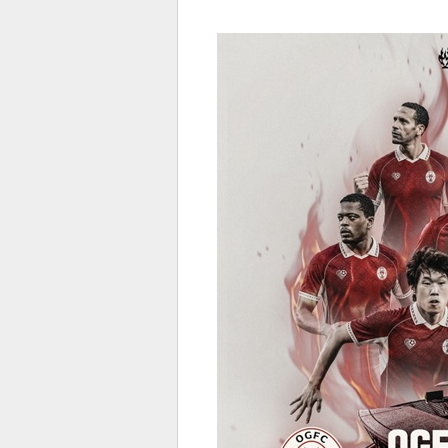
전
로그
즐겨찾기
많이 본 뉴스
최신 뉴스
연예
스포
페이
트위
댓글
밴드
네이