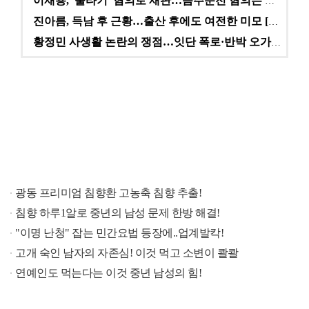
이재룡, '술타기' 혐의로 재판…음주운전 혐의는 미적용…
진아름, 득남 후 근황…출산 후에도 여전한 미모 [스타…
황정민 사생활 논란의 쟁점…잇단 폭로·반박 오가는 소모…