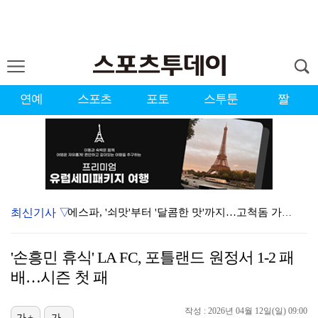
연예
스포츠
포토
스투툰
짤
최신기사 ▽
에스파, '쇠맛'부터 '달콤한 맛'까지…고척돔 가득 채…
블랙핑크, 10주년 행사 논란에 사과 "커뮤니케이션 문…
'손흥민 휴식' LA FC, 포틀랜드 원정서 1-2 패
'리그 2연패 정조준' 아스널, 뉴캐슬서 기마랑이스 영…
배…시즌 첫 패
'첫 승 도전' 장은수 "우승 의식하기보다 내 플레이에…
작성 : 2026년 04월 12일(일) 09:00
가+
가-
에스파, 고척돔 입성…공연 시작 40분 만에 첫 인사 …