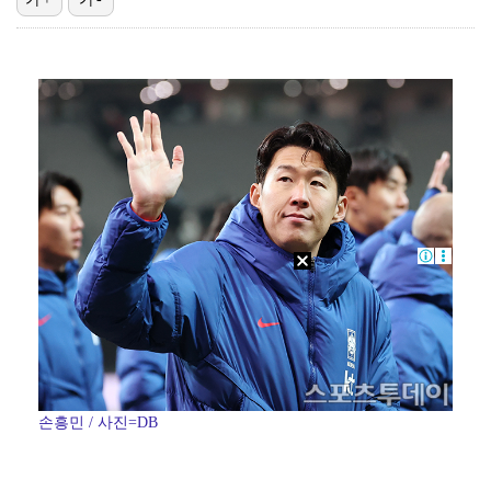
박지민 아나운서 "발리까지 갔는데…'피의 게임2' 출연…
에스파 고척돔 공연에 반가운 얼굴…아이들 미연·트와이스…
"언론사 대표·국회의원도"…최연청, 판사 남편까지 화려…
한국 남자배구, 중국 3-0 완파하고 동아시아선수권 결…
'서명관·야고 연속골' 울산, 동해안 더비서 포항 제압…
손흥민 / 사진=DB