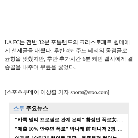
LA FC는 전반 32분 포틀랜드의 크리스토페르 벨데에
게 선제골을 내줬다. 후반 4분 주드 테리의 동점골로
균형을 맞췄지만, 후반 추가시간 6분 케빈 켈시에게 결
승골을 내주며 무릎을 꿇었다.
[스포츠투데이 이상필 기자 sports@stoo.com]
스투
주요뉴스
"카톡 멀티 프로필로 관계 은폐" 황정민 폭로女, 문자…
"매출 10% 안주면 폭로" 박나래 前 매니저 2명, …