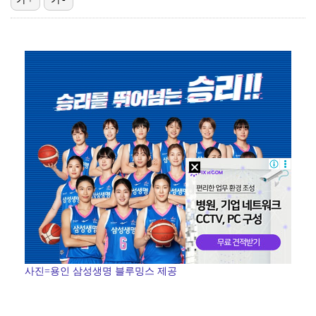
폭발물 지킨 안보현, '악마 교관' 정은채와 재회(재벌…
외신까지 퍼지고 있는 축구협회 성접대 논란…2002 한…
태국에서 새 도전 시작하는 박항서 감독 "원팀 만들어 …
대놓고 '심판 마사지'로 결재 받기도…최종 결재권자는 …
'1라운드 115위' 김민별, 2라운드 7타 줄이며 7…
사진=용인 삼성생명 블루밍스 제공