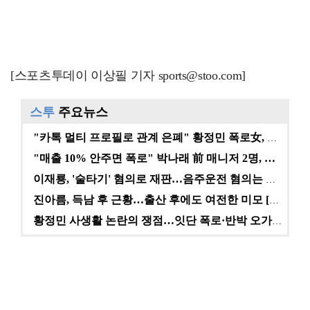
[스포츠투데이 이상필 기자 sports@stoo.com]
스투
주요뉴스
"카톡 멀티 프로필로 관계 은폐" 황정민 폭로女, 문자…
"매출 10% 안주면 폭로" 박나래 前 매니저 2명, …
이재룡, '술타기' 혐의로 재판…음주운전 혐의는 미적용…
진아름, 득남 후 근황…출산 후에도 여전한 미모 [스타…
황정민 사생활 논란의 쟁점…잇단 폭로·반박 오가는 소모…