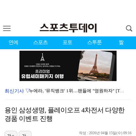
연예
스포츠
포토
스투툰
짤
최신기사 ▽
누에라, '뮤직뱅크' 1위…팬들에 "영원하자" [TV캡…
강채연, 제주삼다수 2R 깜짝 선두 도약…박민지 공동 …
용인 삼성생명, 플레이오프 4차전서 다양한
폭발까지 5분…안보현·정은채, 목숨 건 사투 시작(재벌…
경품 이벤트 진행
이강인, 아틀레티코 마드리드 첫 훈련 진행…9일 맨시티…
작성 : 2026년 04월 15일(수) 09:16
가+
가-
대한축구협회의 '심판 성접대'…최악의 경우 런던 올림픽…