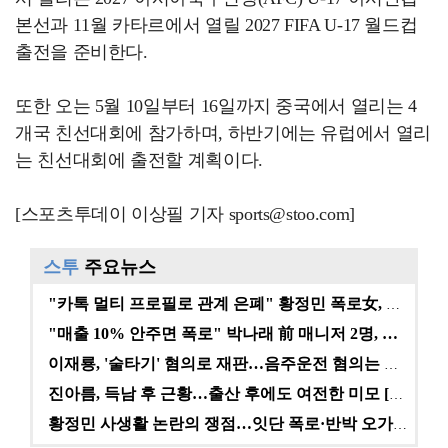
본선과 11월 카타르에서 열릴 2027 FIFA U-17 월드컵
출전을 준비한다.
또한 오는 5월 10일부터 16일까지 중국에서 열리는 4
개국 친선대회에 참가하며, 하반기에는 유럽에서 열리
는 친선대회에 출전할 계획이다.
[스포츠투데이 이상필 기자 sports@stoo.com]
스투
주요뉴스
"카톡 멀티 프로필로 관계 은폐" 황정민 폭로女, 문자…
"매출 10% 안주면 폭로" 박나래 前 매니저 2명, …
이재룡, '술타기' 혐의로 재판…음주운전 혐의는 미적용…
진아름, 득남 후 근황…출산 후에도 여전한 미모 [스타…
황정민 사생활 논란의 쟁점…잇단 폭로·반박 오가는 소모…