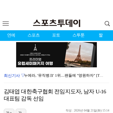
연예
스포츠
포토
스투툰
짤
최신기사 ▽
누에라, '뮤직뱅크' 1위…팬들에 "영원하자" [TV캡…
'우리동네 전성시대' 딘딘, 첫 촬영부터 멘붕…시작부터…
김태엽 대한축구협회 전임지도자, 남자 U-16
대한축구협회의 '심판 성접대'…최악의 경우 런던 올림픽…
대표팀 감독 선임
서장훈 감독 "내 능력 부족" 자책하게 만든 펜타곤과의…
작성 : 2026년 04월 21일(화) 15:14
가+
가-
강채연, 제주삼다수 2R 깜짝 선두 도약…박민지 공동 …