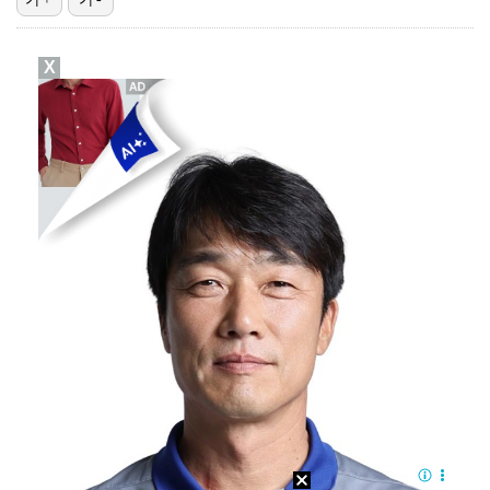
진세연, 전속계약 종료…FA 시장 나왔다 [공식]
X
정해인X강하늘X이청아X유재명X김선영 뭉쳤다…'아가미',…
'오징어 게임' 미국판 스핀오프, 제작 무산설 "넷플릭…
[ST포토] 정지효, 반가운 손인사
'1라운드 115위' 김민별, 2라운드 7타 줄이며 7…