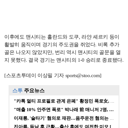
이후에도 맨시티는 홀란드와 도쿠, 라얀 셰르키 등이
활발히 움직이며 경기의 주도권을 쥐었다. 비록 추가
골은 나오지 않았지만, 번리 역시 맨시티의 골문을 열
지 못했다. 결국 경기는 맨시티의 1-0 승리로 종료됐다.
[스포츠투데이 이상필 기자 sports@stoo.com]
스투
주요뉴스
"카톡 멀티 프로필로 관계 은폐" 황정민 폭로女, 문자…
"매출 10% 안주면 폭로" 박나래 前 매니저 2명, …
이재룡, '술타기' 혐의로 재판…음주운전 혐의는 미적용…
진아름, 득남 후 근황…출산 후에도 여전한 미모 [스타…