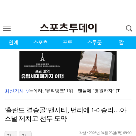
연예
스포츠
포토
스투툰
짤
최신기사 ▽
누에라, '뮤직뱅크' 1위…팬들에 "영원하자" [TV캡…
강채연, 제주삼다수 2R 깜짝 선두 도약…박민지 공동 …
'홀란드 결승골' 맨시티, 번리에 1-0 승리…아
폭발까지 5분…안보현·정은채, 목숨 건 사투 시작(재벌…
스널 제치고 선두 도약
이강인, 아틀레티코 마드리드 첫 훈련 진행…9일 맨시티…
작성 : 2026년 04월 23일(목) 09:09
가+
가-
대한축구협회의 '심판 성접대'…최악의 경우 런던 올림픽…