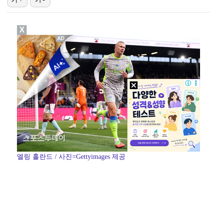
태국에서 새 도전 시작하는 박항서 감독 "원팀 만들어 …
X
폭발물 지킨 안보현, '악마 교관' 정은채와 재회(재벌…
대놓고 '심판 마사지'로 결재 받기도…최종 결재권자는 …
외신까지 퍼지고 있는 축구협회 성접대 논란…2002 한…
보스턴, 'KBO MVP' 페디 무너뜨리며 연장 13회…
엘링 홀란드 / 사진=Gettyimages 제공