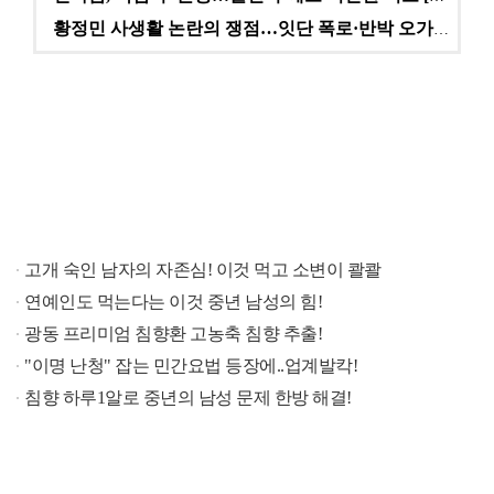
황정민 사생활 논란의 쟁점…잇단 폭로·반박 오가는 소모…