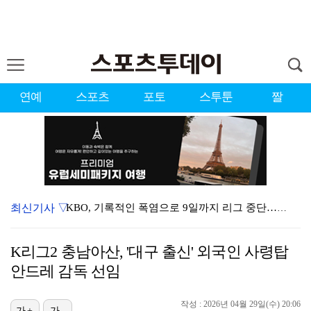
연예
스포츠
포토
스투툰
짤
최신기사 ▽
KBO, 기록적인 폭염으로 9일까지 리그 중단…내달 6…
대한축구협회, 외국인 심판 7차례 성접대 의혹…이 기간…
K리그2 충남아산, '대구 출신' 외국인 사령탑
이강인, 드디어 아틀레티코 선수단과 만났다…시메오네 감…
안드레 감독 선임
3승 사냥 시동 건 서교림 "샷·퍼트 만족스러워…좋은 …
작성 : 2026년 04월 29일(수) 20:06
가+
가-
"우산으로 때려"vs"그런 적 없다"…23기 부부 엇갈…