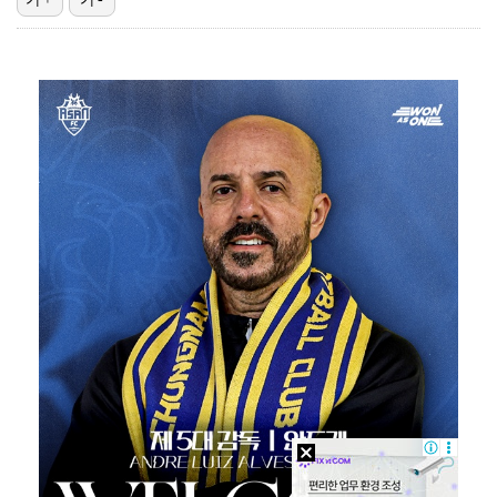
박지훈, 9월 잠실실내체육관서 앙코르 콘서트 개최
청문회부터 압수수색·심판 성접대 의혹까지…월드컵 탈락이…
"기분 맞춰주려고" 축구협회, 외국인 심판 성접대 의혹…
폭로자 "황정민, 본인 말에 책임져야…내가 사생활에 초…
박문성 "축구협회 성접대 의혹? 사실이면 국제 망신…사…