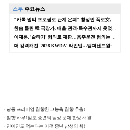
스투
주요뉴스
"카톡 멀티 프로필로 관계 은폐" 황정민 폭로女, 문자…
한숨 돌린 韓 극장가, 매출·관객·특수관까지 웃었다 […
이재룡, '술타기' 혐의로 재판…음주운전 혐의는 미적용…
더 강력해진 '2026 KWDA' 라인업…앰퍼샌드원·나…