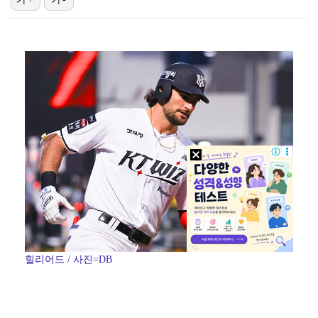
'1라운드 115위' 김민별, 2라운드 7타 줄이며 7…
대놓고 '심판 마사지'로 결재 받기도…최종 결재권자는 …
'오징어 게임' 미국판 스핀오프, 제작 무산설 "넷플릭…
외신까지 퍼지고 있는 축구협회 성접대 논란…2002 한…
[ST포토] 정지효, 반가운 손인사
힐리어드 / 사진=DB