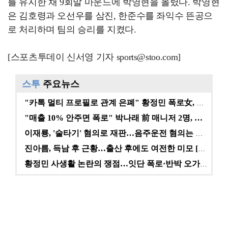
를 유지한 채 9회말 마운드에 박영현을 올렸다. 박영현
은 김호령과 오선우를 삼진, 한준수를 좌익수 뜬공으
로 처리하며 팀의 승리를 지켰다.
[스포츠투데이 신서영 기자 sports@stoo.com]
스투
주요뉴스
"카톡 멀티 프로필로 관계 은폐" 황정민 폭로女, 문자…
"매출 10% 안주면 폭로" 박나래 前 매니저 2명, …
이재룡, '술타기' 혐의로 재판…음주운전 혐의는 미적용…
진아름, 득남 후 근황…출산 후에도 여전한 미모 [스타…
황정민 사생활 논란의 쟁점…잇단 폭로·반박 오가는 소모…