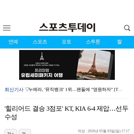
연예
스포츠
포토
스투툰
짤
최신기사 ▽
누에라, '뮤직뱅크' 1위…팬들에 "영원하자" [TV캡…
서장훈 감독 "내 능력 부족" 자책하게 만든 펜타곤과의…
'힐리어드 결승 3점포' KT, KIA 6-4 제압…선두
대한축구협회의 '심판 성접대'…최악의 경우 런던 올림픽…
수성
강채연, 제주삼다수 2R 깜짝 선두 도약…박민지 공동 …
작성 : 2026년 05월 03일(일) 17:17
진세연, 전속계약 종료…FA 시장 나왔다 [공식]
가+
가-