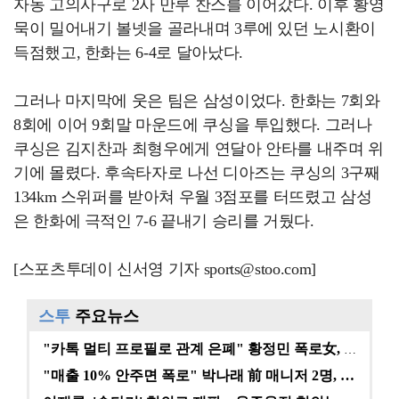
자동 고의사구로 2사 만루 찬스를 이어갔다. 이후 황영
묵이 밀어내기 볼넷을 골라내며 3루에 있던 노시환이
득점했고, 한화는 6-4로 달아났다.
그러나 마지막에 웃은 팀은 삼성이었다. 한화는 7회와
8회에 이어 9회말 마운드에 쿠싱을 투입했다. 그러나
쿠싱은 김지찬과 최형우에게 연달아 안타를 내주며 위
기에 몰렸다. 후속타자로 나선 디아즈는 쿠싱의 3구째
134km 스위퍼를 받아쳐 우월 3점포를 터뜨렸고 삼성
은 한화에 극적인 7-6 끝내기 승리를 거뒀다.
[스포츠투데이 신서영 기자 sports@stoo.com]
스투
주요뉴스
"카톡 멀티 프로필로 관계 은폐" 황정민 폭로女, 문자…
"매출 10% 안주면 폭로" 박나래 前 매니저 2명, …