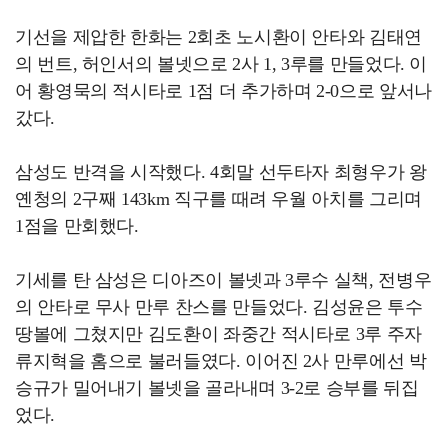
기선을 제압한 한화는 2회초 노시환이 안타와 김태연
의 번트, 허인서의 볼넷으로 2사 1, 3루를 만들었다. 이
어 황영묵의 적시타로 1점 더 추가하며 2-0으로 앞서나
갔다.
삼성도 반격을 시작했다. 4회말 선두타자 최형우가 왕
옌청의 2구째 143km 직구를 때려 우월 아치를 그리며
1점을 만회했다.
기세를 탄 삼성은 디아즈이 볼넷과 3루수 실책, 전병우
의 안타로 무사 만루 찬스를 만들었다. 김성윤은 투수
땅볼에 그쳤지만 김도환이 좌중간 적시타로 3루 주자
류지혁을 홈으로 불러들였다. 이어진 2사 만루에선 박
승규가 밀어내기 볼넷을 골라내며 3-2로 승부를 뒤집
었다.