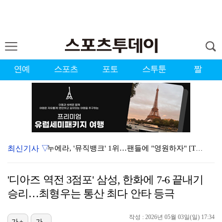
연예
스포츠
포토
스투툰
짤
최신기사 ▽
누에라, '뮤직뱅크' 1위…팬들에 "영원하자" [TV캡…
강채연, 제주삼다수 2R 깜짝 선두 도약…박민지 공동 …
'디아즈 역전 3점포' 삼성, 한화에 7-6 끝내기
폭발까지 5분…안보현·정은채, 목숨 건 사투 시작(재벌…
승리…최형우는 통산 최다 안타 등극
이강인, 아틀레티코 마드리드 첫 훈련 진행…9일 맨시티…
작성 : 2026년 05월 03일(일) 17:34
가+
가-
대한축구협회의 '심판 성접대'…최악의 경우 런던 올림픽…