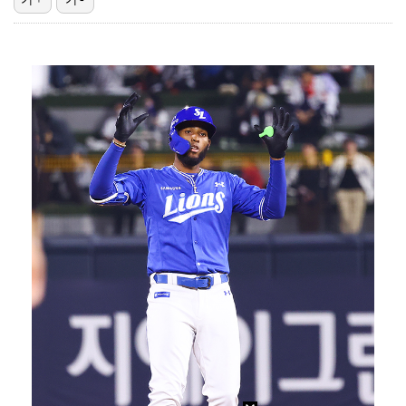
폭발물 지킨 안보현, '악마 교관' 정은채와 재회(재벌…
외신까지 퍼지고 있는 축구협회 성접대 논란…2002 한…
태국에서 새 도전 시작하는 박항서 감독 "원팀 만들어 …
대놓고 '심판 마사지'로 결재 받기도…최종 결재권자는 …
'1라운드 115위' 김민별, 2라운드 7타 줄이며 7…