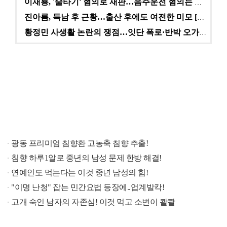
이재룡, '술타기' 혐의로 재판…음주운전 혐의는 미적용…
진아름, 득남 후 근황…출산 후에도 여전한 미모 [스타…
황정민 사생활 논란의 쟁점…잇단 폭로·반박 오가는 소모…