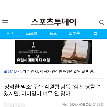
연예
스포츠
포토
스투툰
짤
최신기사 ▽
가수 런치, 작곡가 안성현과 8년 열애 끝 백년가약…결…
변우석, 아이유 생일 맞아 특별 주문 제작 케이크 선물…
'양석환 말소' 두산 김원형 감독 "삼진 당할 수
던, 3년 만에 신곡→솔직 심경 고백 "이제는 있는 그…
있지만, 타이밍이 너무 안 맞아"
[ST포토] 차준환, 아이돌 보다 잘생긴 얼굴
작성 : 2026년 05월 05일(화) 13:00
[ST포토] 차준환, 화려한 아이스쇼
가+
가-