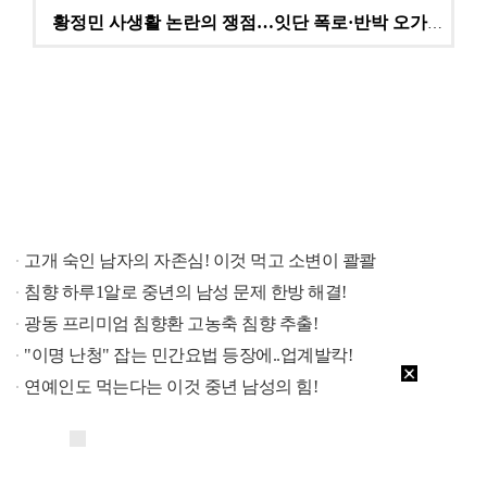
황정민 사생활 논란의 쟁점…잇단 폭로·반박 오가는 소모…