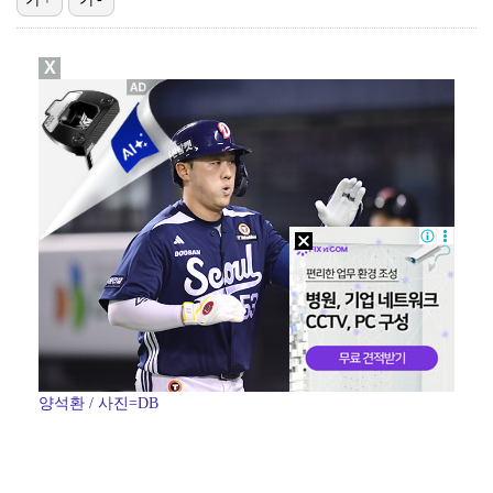
[ST포토] 차준환, 심장이 뛰는 연기
X
[ST포토] 차준환, 피겨왕자가 연기하는 성진우
[ST포토] 차준환, 레벨업
[ST포토] 차준환 노래도 들을 수 있는 아이스쇼
[ST포토] 차준환, 얼굴에 홀릭
양석환 / 사진=DB