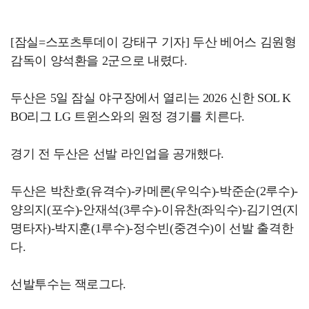
[잠실=스포츠투데이 강태구 기자] 두산 베어스 김원형
감독이 양석환을 2군으로 내렸다.
두산은 5일 잠실 야구장에서 열리는 2026 신한 SOL K
BO리그 LG 트윈스와의 원정 경기를 치른다.
경기 전 두산은 선발 라인업을 공개했다.
두산은 박찬호(유격수)-카메론(우익수)-박준순(2루수)-
양의지(포수)-안재석(3루수)-이유찬(좌익수)-김기연(지
명타자)-박지훈(1루수)-정수빈(중견수)이 선발 출격한
다.
선발투수는 잭로그다.